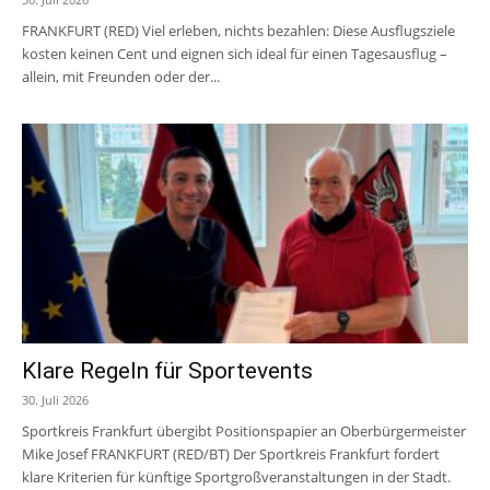
FRANKFURT (RED) Viel erleben, nichts bezahlen: Diese Ausflugsziele
kosten keinen Cent und eignen sich ideal für einen Tagesausflug –
allein, mit Freunden oder der...
Klare Regeln für Sportevents
30. Juli 2026
Sportkreis Frankfurt übergibt Positionspapier an Oberbürgermeister
Mike Josef FRANKFURT (RED/BT) Der Sportkreis Frankfurt fordert
klare Kriterien für künftige Sportgroßveranstaltungen in der Stadt.