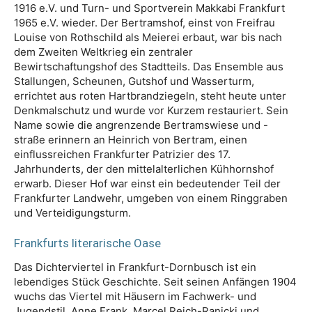
1916 e.V. und Turn- und Sportverein Makkabi Frankfurt
1965 e.V. wieder. Der Bertramshof, einst von Freifrau
Louise von Rothschild als Meierei erbaut, war bis nach
dem Zweiten Weltkrieg ein zentraler
Bewirtschaftungshof des Stadtteils. Das Ensemble aus
Stallungen, Scheunen, Gutshof und Wasserturm,
errichtet aus roten Hartbrandziegeln, steht heute unter
Denkmalschutz und wurde vor Kurzem restauriert. Sein
Name sowie die angrenzende Bertramswiese und -
straße erinnern an Heinrich von Bertram, einen
einflussreichen Frankfurter Patrizier des 17.
Jahrhunderts, der den mittelalterlichen Kühhornshof
erwarb. Dieser Hof war einst ein bedeutender Teil der
Frankfurter Landwehr, umgeben von einem Ringgraben
und Verteidigungsturm.
Frankfurts literarische Oase
Das Dichterviertel in Frankfurt-Dornbusch ist ein
lebendiges Stück Geschichte. Seit seinen Anfängen 1904
wuchs das Viertel mit Häusern im Fachwerk- und
Jugendstil. Anne Frank, Marcel Reich-Ranicki und