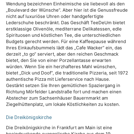
Wendung bezeichnen Einheimische sie liebevoll als den
„Boulevard der Wünsche“. Aber hier ist die Genussfreude
nicht auf luxuriöse Uhren oder handgefertigte
Lederschuhe beschränkt. Das Geschäft TeeDeUm bietet
erstklassige Olivenöle, mediterrane Delikatessen, edle
Spirituosen und köstlichen Tee, die unterschiedlichen
Budgets gerecht werden. Für eine Kaffeepause während
Ihres Einkaufsbummels lädt das „Cafe Wacker“ ein, das
derzeit „to go“ serviert, aber den reichen Geschmack
bietet, den Sie von einer Porzellantasse erwarten
würden. Wenn Sie ein herzhafteres Mahl wünschen,
bietet „Dick und Doof“, die traditionelle Pizzeria, seit 1972
authentische Pizza mit Lieferservice nach Hause.
Gestärkt setzen Sie Ihren gemütlichen Spaziergang in
Richtung Mörfelder Landstraße fort und machen einen
Abstecher zum Sachsenhäuser Bauernmarkt am
Ziegelhüttenplatz, um lokale Köstlichkeiten zu kosten.
Die Dreikönigskirche
Die Dreikönigskirche in Frankfurt am Main ist eine
beeindruckende evangelische Kirche aus dem 19.