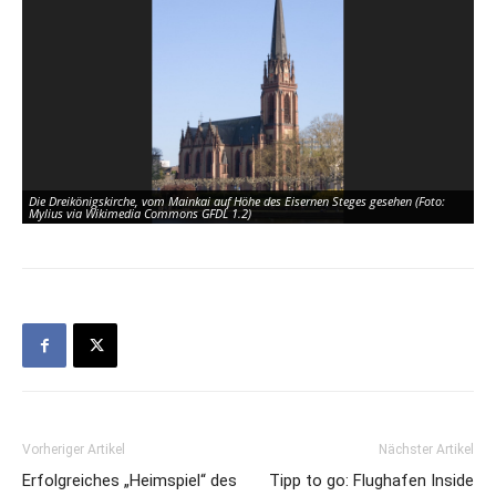
Die Dreikönigskirche, vom Mainkai auf Höhe des Eisernen Steges gesehen (Foto:
Mylius via Wikimedia Commons GFDL 1.2)
Vorheriger Artikel
Nächster Artikel
Erfolgreiches „Heimspiel“ des
Tipp to go: Flughafen Inside