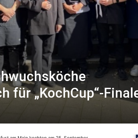
achwuchsköche
ich für „KochCup“-Final
nkfurt am Main kochten am 25. September