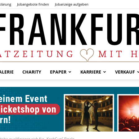
klärung
Jobangebote finden
Jobanzeige aufgeben
LERIE
CHARITY
EPAPER
KARRIERE
VERKAUF
Der
Frankfurter
che qualifizieren sich für „KochCup“-Finale