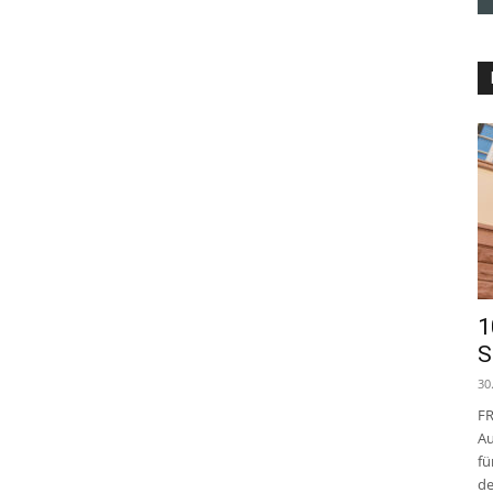
1
S
30
FR
Au
fü
de