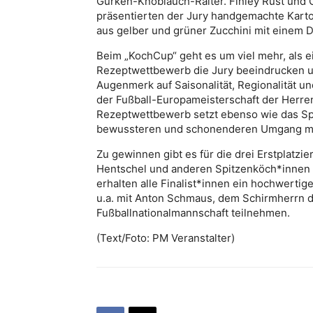
Gurken-Knoblauch-Raiter. Finley Rust und G
präsentierten der Jury handgemachte Kartof
aus gelber und grüner Zucchini mit einem D
Beim „KochCup“ geht es um viel mehr, als 
Rezeptwettbewerb die Jury beeindrucken u
Augenmerk auf Saisonalität, Regionalität 
der Fußball-Europameisterschaft der Herre
Rezeptwettbewerb setzt ebenso wie das Sp
bewussteren und schonenderen Umgang mi
Zu gewinnen gibt es für die drei Erstplatzi
Hentschel und anderen Spitzenköch*innen 
erhalten alle Finalist*innen ein hochwert
u.a. mit Anton Schmaus, dem Schirmherrn 
Fußballnationalmannschaft teilnehmen.
(Text/Foto: PM Veranstalter)