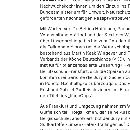
Nachwuchsköch*innen um den Einzug ins Fi
Bundesministerium für Umwelt, Naturschut
geförderten nachhaltigen Rezeptwettbewer
Mit Worten von Dr. Bettina Hoffmann, Parl
Veranstaltung eröffnet und der Start des 
über Linsenbratlinge bis hin zum Doradenfi
die Teilnehmer*innen um die Wette schnipp
bestehend aus Martin Kaak-Wingeyer und Fr
Verbands der Köche Deutschlands (VKD), In
Institut für pflanzenbasierte Ernährung (I
Berufsschule Frankfurt, sich die Speisen 
konnten drei Gerichte die Jury in Sachen O
in Puncto Nachhaltigkeit überzeugen. Das E
Rust und Gabriel Gutfleisch ziehen ins Fin
den Titel des „KochCups“.
Aus Frankfurt und Umgebung nahmen am Wet
Gutfleisch teil. Tolga Ilkmen, der seine Au
Bergiusschule, absolviert, bot der Jury mi
Süßkartoffel-Linsen-Hafer-Bratlingen auf D