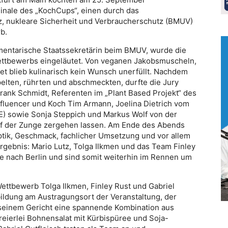
nale des „KochCups“, einen durch das
z, nukleare Sicherheit und Verbraucherschutz (BMUV)
b.
amentarische Staatssekretärin beim BMUV, wurde die
Wettbewerbs eingeläutet. Von veganen Jakobsmuscheln,
let blieb kulinarisch kein Wunsch unerfüllt. Nachdem
elten, rührten und abschmeckten, durfte die Jury
ank Schmidt, Referenten im „Plant Based Projekt“ des
fluencer und Koch Tim Armann, Joelina Dietrich vom
FPE) sowie Sonja Steppich und Markus Wolf von der
auf der Zunge zergehen lassen. Am Ende des Abends
ptik, Geschmack, fachlicher Umsetzung und vor allem
rgebnis: Mario Lutz, Tolga Ilkmen und das Team Finley
ale nach Berlin und sind somit weiterhin im Rennen um
tbewerb Tolga Ilkmen, Finley Rust und Gabriel
sbildung am Austragungsort der Veranstaltung, der
t seinem Gericht eine spannende Kombination aus
reierlei Bohnensalat mit Kürbispüree und Soja-