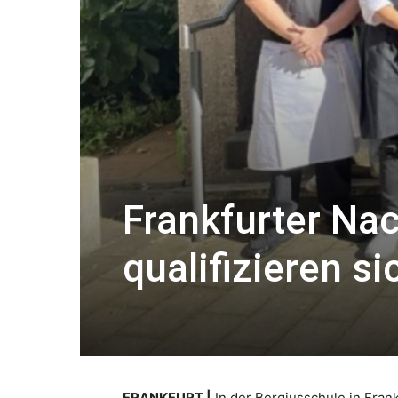
Frankfurter N
qualifizieren s
FRANKFURT |
In der Bergiusschule in Fra