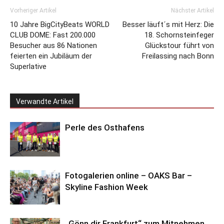
Vorheriger Artikel
Nächster Artikel
10 Jahre BigCityBeats WORLD
Besser läuft´s mit Herz: Die
CLUB DOME: Fast 200.000
18. Schornsteinfeger
Besucher aus 86 Nationen
Glückstour führt von
feierten ein Jubiläum der
Freilassing nach Bonn
Superlative
Verwandte Artikel
Perle des Osthafens
Fotogalerien online – OAKS Bar –
Skyline Fashion Week
„Gönn dir Frankfurt“ zum Mitnehmen