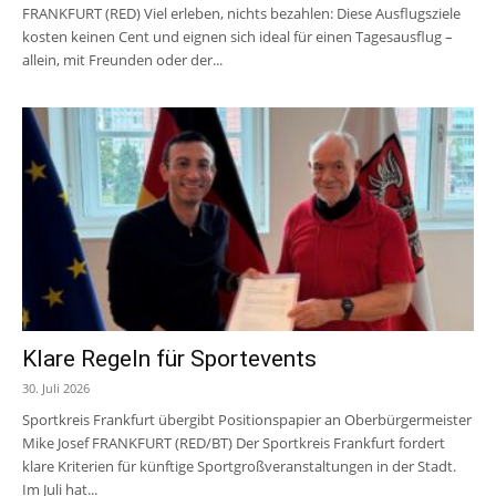
FRANKFURT (RED) Viel erleben, nichts bezahlen: Diese Ausflugsziele
kosten keinen Cent und eignen sich ideal für einen Tagesausflug –
allein, mit Freunden oder der...
Klare Regeln für Sportevents
30. Juli 2026
Sportkreis Frankfurt übergibt Positionspapier an Oberbürgermeister
Mike Josef FRANKFURT (RED/BT) Der Sportkreis Frankfurt fordert
klare Kriterien für künftige Sportgroßveranstaltungen in der Stadt.
Im Juli hat...