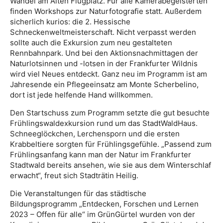
Wandel am Alten Flugplatz. Für alle Kamerabegeisterten
finden Workshops zur Naturfotografie statt. Außerdem
sicherlich kurios: die 2. Hessische
Schneckenweltmeisterschaft. Nicht verpasst werden
sollte auch die Exkursion zum neu gestalteten
Rennbahnpark. Und bei den Aktionsnachmittagen der
Naturlotsinnen und -lotsen in der Frankfurter Wildnis
wird viel Neues entdeckt. Ganz neu im Programm ist am
Jahresende ein Pflegeeinsatz am Monte Scherbelino,
dort ist jede helfende Hand willkommen.
Den Startschuss zum Programm setzte die gut besuchte
Frühlingswaldexkursion rund um das StadtWaldHaus.
Schneeglöckchen, Lerchensporn und die ersten
Krabbeltiere sorgten für Frühlingsgefühle. „Passend zum
Frühlingsanfang kann man der Natur im Frankfurter
Stadtwald bereits ansehen, wie sie aus dem Winterschlaf
erwacht“, freut sich Stadträtin Heilig.
Die Veranstaltungen für das städtische
Bildungsprogramm „Entdecken, Forschen und Lernen
2023 – Offen für alle“ im GrünGürtel wurden von der