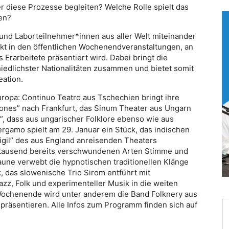
 diese Prozesse begleiten? Welche Rolle spielt das
en?
und Laborteilnehmer*innen aus aller Welt miteinander
nkt in den öffentlichen Wochenendveranstaltungen, an
rarbeitete präsentiert wird. Dabei bringt die
iedlichster Nationalitäten zusammen und bietet somit
eation.
pa: Continuo Teatro aus Tschechien bringt ihre
ones” nach Frankfurt, das Sinum Theater aus Ungarn
l”, dass aus ungarischer Folklore ebenso wie aus
ergamo spielt am 29. Januar ein Stück, das indischen
gil” des aus England anreisenden Theaters
ertausend bereits verschwundenen Arten Stimme und
aune verwebt die hypnotischen traditionellen Klänge
 das slowenische Trio Sirom entführt mit
zz, Folk und experimenteller Musik in die weiten
 Wochenende wird unter anderem die Band Folknery aus
präsentieren. Alle Infos zum Programm finden sich auf