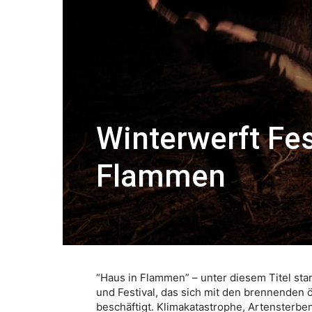
Winterwerft Fes
Flammen
“Haus in Flammen” – unter diesem Titel star
und Festival, das sich mit den brennenden 
beschäftigt. Klimakatastrophe, Artensterbe