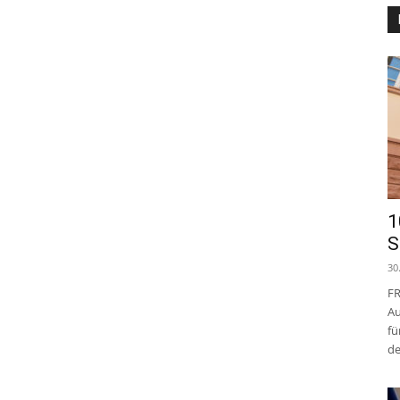
1
S
30
FR
Au
fü
de