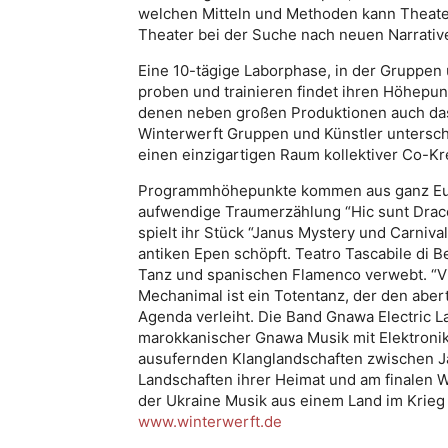
welchen Mitteln und Methoden kann Theater
Theater bei der Suche nach neuen Narrativ
Eine 10-tägige Laborphase, in der Gruppen 
proben und trainieren findet ihren Höhepu
denen neben großen Produktionen auch das E
Winterwerft Gruppen und Künstler untersch
einen einzigartigen Raum kollektiver Co-Kr
Programmhöhepunkte kommen aus ganz Euro
aufwendige Traumerzählung “Hic sunt Drac
spielt ihr Stück “Janus Mystery und Carniva
antiken Epen schöpft. Teatro Tascabile di B
Tanz und spanischen Flamenco verwebt. “Vi
Mechanimal ist ein Totentanz, der den ab
Agenda verleiht. Die Band Gnawa Electric L
marokkanischer Gnawa Musik mit Elektronik,
ausufernden Klanglandschaften zwischen Ja
Landschaften ihrer Heimat und am finalen
der Ukraine Musik aus einem Land im Krieg 
www.winterwerft.de