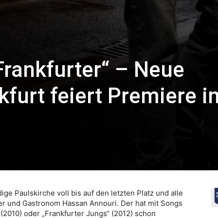
 Frankfurter“ – Neue
furt feiert Premiere i
e
ge Paulskirche voll bis auf den letzten Platz und alle
er und Gastronom Hassan Annouri. Der hat mit Songs
“ (2010) oder „Frankfurter Jungs“ (2012) schon