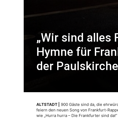
„Wir sind alles
Hymne für Frank
der Paulskirch
ALTSTADT |
900 Gäste sind da, die ehrwürdi
feiern den neuen Song von Frankfurt-Rapp
wie „Hurra hurra – Die Frankfurter sind da!