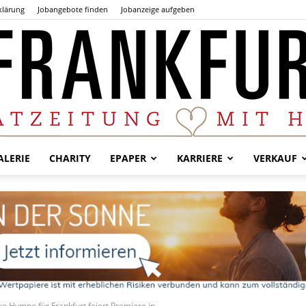
klärung
Jobangebote finden
Jobanzeige aufgeben
LERIE
CHARITY
EPAPER
KARRIERE
VERKAUF
Der
Frankfurter
ue Hymne für Frankfurt feiert Premiere in...