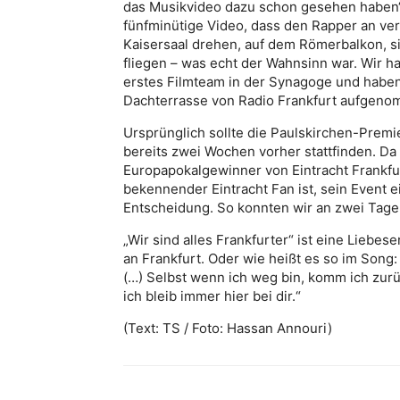
das Musikvideo dazu schon gesehen haben“,
fünfminütige Video, dass den Rapper an ver
Kaisersaal drehen, auf dem Römerbalkon, si
fliegen – was echt der Wahnsinn war. Wir h
erstes Filmteam in der Synagoge und habe
Dachterrasse von Radio Frankfurt aufgen
Ursprünglich sollte die Paulskirchen-Premi
bereits zwei Wochen vorher stattfinden. D
Europapokalgewinner von Eintracht Frankfur
bekennender Eintracht Fan ist, sein Event ei
Entscheidung. So konnten wir an zwei Tagen
„Wir sind alles Frankfurter“ ist eine Liebe
an Frankfurt. Oder wie heißt es so im Song: 
(…) Selbst wenn ich weg bin, komm ich zurüc
ich bleib immer hier bei dir.“
(Text: TS / Foto: Hassan Annouri)