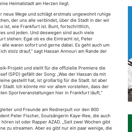
eine Heimatstadt am Herzen liegt.
er neue Wege und schlägt erstmals ungewohnt ruhige
en, der uns alle verbindet, über die Stadt in der wir
 ist, wie Frankfurt ist. Bunt, fortschrittlich,
alles und jeden. Und deswegen sind auch viele
urt stehen: Egal ob es die Eintracht ist, Peter
 alle waren sofort und gerne dabei. Es geht auch um
 ich stolz drauf,“ sagt Hassan Annouri am Rande der
k-Projekt und stellt für die offizielle Premiere die
sef (SPD) gefällt der Song: „Was der Hassan da mit
ne gestellt hat, ist großartig für die Stadt. Ist aber
 Stadt. Ich könnte mir vor allem vorstellen, dass der
n Sportveranstaltungen hier in Frankfurt läuft,“
leiter und Freunde am Rednerpult vor den 900
dent Peter Fischer, Soulsängerin Kaye-Ree, die auch
u hören ist oder Rapper AZAD. „Seit zwei Wochen gibt
ne zu streamen. Aber es gibt nur ein paar wenige, die