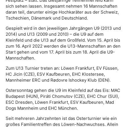
Festplatz – statt. Das diesjährige Teilnehmerfeld kann
sich sehen lassen. Insgesamt nehmen 16 Mannschaften
daran teil, darunter einige Hochkaräter aus der Schweiz,
Tschechien, Dänemark und Deutschland.
Gespielt wird in den jeweiligen Jahrgängen U9 (2013 und
2014) und U13 (2009 und 2010) – die U9 auf dem
Kleinfeld und die U13 auf dem Großfeld. Vom 15. April bis
zum 16. April 2022 werden die U13-Mannschaften an den
Start gehen und vom 17. April bis zum 18. April die U9-
Mannschaften.
Zum U13 Turnier treten an: Löwen Frankfurt, EV Füssen,
HC Jicin (CZE), ESV Kaufbeuren, EHC Klostersee,
Mannheimer ERC und Rødovre Ishockey Klub (DEN).
Ostersonntag gehen die U9 im Kleinfeld auf das Eis: MAC
Budapest (HUN), Piráti Chomutov (CZE), EHC Chur (SUI),
ESC Dresden, Löwen Frankfurt, ESV Kaufbeuren, Mad
Dogs Mannheim und EHC München.
Seit mehreren Jahrzehnten ist das Osterturnier wie ein
großes Familientreffen des Löwen-Nachwuchses. Allein