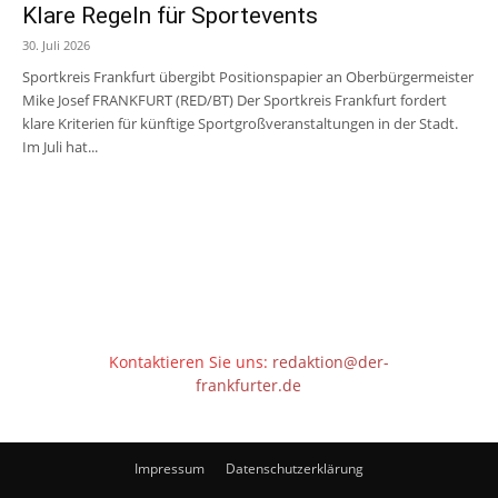
Klare Regeln für Sportevents
30. Juli 2026
Sportkreis Frankfurt übergibt Positionspapier an Oberbürgermeister
Mike Josef FRANKFURT (RED/BT) Der Sportkreis Frankfurt fordert
klare Kriterien für künftige Sportgroßveranstaltungen in der Stadt.
Im Juli hat...
Kontaktieren Sie uns:
redaktion@der-
frankfurter.de
Impressum
Datenschutzerklärung