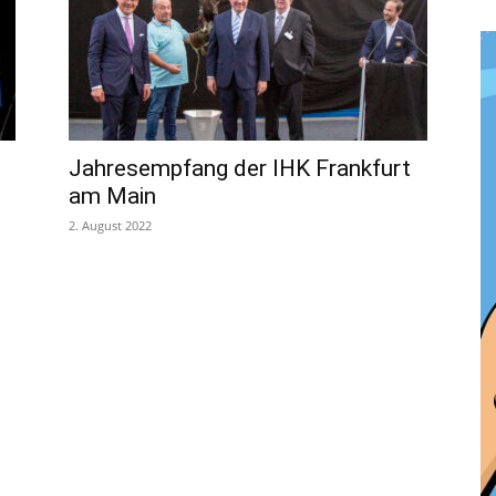
Jahresempfang der IHK Frankfurt
am Main
2. August 2022