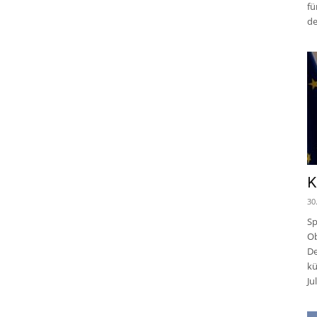
fü
de
K
30
Sp
Ob
De
kü
Jul