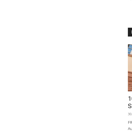
1
S
30
FR
Au