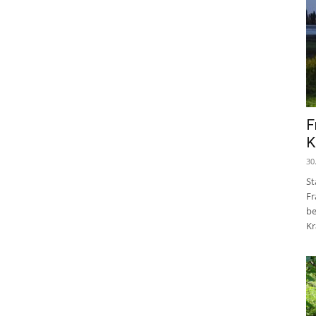
F
K
30
St
Fr
be
Kr