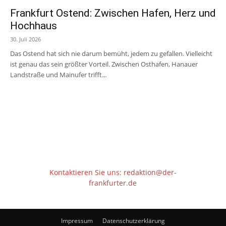
Frankfurt Ostend: Zwischen Hafen, Herz und
Hochhaus
30. Juli 2026
Das Ostend hat sich nie darum bemüht, jedem zu gefallen. Vielleicht
ist genau das sein größter Vorteil. Zwischen Osthafen, Hanauer
Landstraße und Mainufer trifft...
Kontaktieren Sie uns:
redaktion@der-
frankfurter.de
Impressum
Datenschutzerklärung