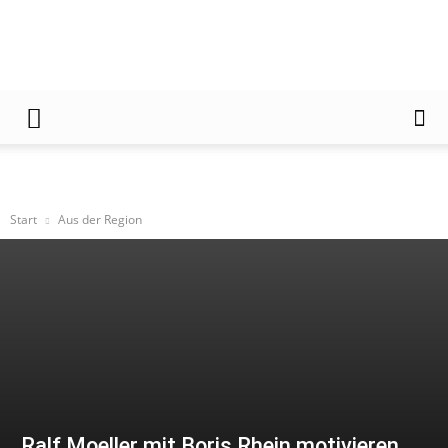
Der
Start
Aus der Region
Frankfurter
Ralf Moeller mit Boris Rhein motivieren