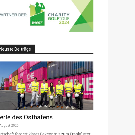
Neuste Beiträge
erle des Osthafens
 August 2026
rtschaft fordert klares Bekenntnis zum Frankfurter