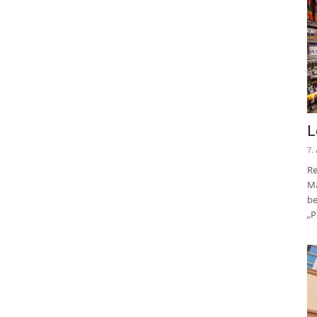
L
7.
Re
Ma
be
„P