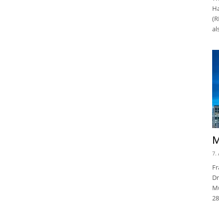
Ha
(R
al
M
7.
Fr
Dr
Mu
28