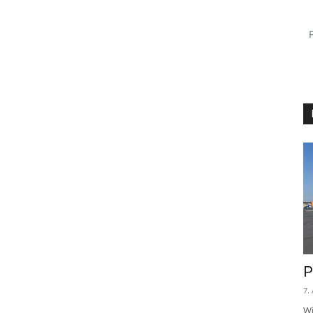
P
7.
Wi