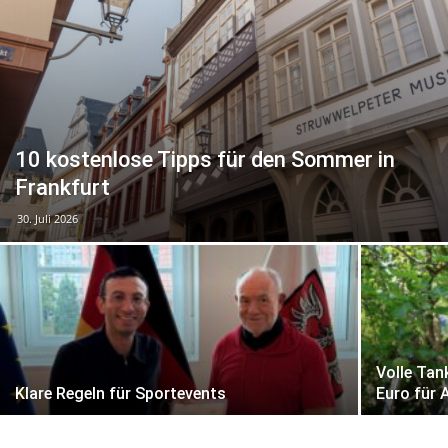
10 kostenlose Tipps für den Sommer in
Frankfurt
30. Juli 2026
Volle Tan
Klare Regeln für Sportevents
Euro für 