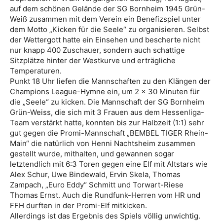
auf dem schönen Gelände der SG Bornheim 1945 Grün-
Weiß zusammen mit dem Verein ein Benefizspiel unter
dem Motto „Kicken für die Seele“ zu organisieren. Selbst
der Wettergott hatte ein Einsehen und bescherte nicht
nur knapp 400 Zuschauer, sondern auch schattige
Sitzplätze hinter der Westkurve und erträgliche
Temperaturen.
Punkt 18 Uhr liefen die Mannschaften zu den Klängen der
Champions League-Hymne ein, um 2 x 30 Minuten für
die „Seele“ zu kicken. Die Mannschaft der SG Bornheim
Grün-Weiss, die sich mit 3 Frauen aus dem Hessenliga-
Team verstärkt hatte, konnten bis zur Halbzeit (1:1) sehr
gut gegen die Promi-Mannschaft „BEMBEL TIGER Rhein-
Main“ die natürlich von Henni Nachtsheim zusammen
gestellt wurde, mithalten, und gewannen sogar
letztendlich mit 6:3 Toren gegen eine Elf mit Altstars wie
Alex Schur, Uwe Bindewald, Ervin Skela, Thomas
Zampach, „Euro Eddy“ Schmitt und Torwart-Riese
Thomas Ernst. Auch die Rundfunk-Herren vom HR und
FFH durften in der Promi-Elf mitkicken.
Allerdings ist das Ergebnis des Spiels völlig unwichtig.