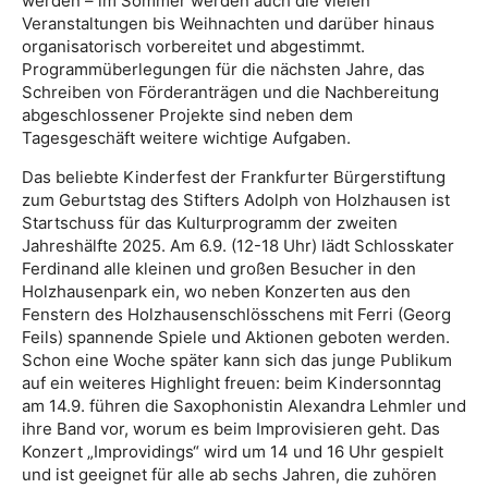
werden – im Sommer werden auch die vielen
Veranstaltungen bis Weihnachten und darüber hinaus
organisatorisch vorbereitet und abgestimmt.
Programmüberlegungen für die nächsten Jahre, das
Schreiben von Förderanträgen und die Nachbereitung
abgeschlossener Projekte sind neben dem
Tagesgeschäft weitere wichtige Aufgaben.
Das beliebte Kinderfest der Frankfurter Bürgerstiftung
zum Geburtstag des Stifters Adolph von Holzhausen ist
Startschuss für das Kulturprogramm der zweiten
Jahreshälfte 2025. Am 6.9. (12-18 Uhr) lädt Schlosskater
Ferdinand alle kleinen und großen Besucher in den
Holzhausenpark ein, wo neben Konzerten aus den
Fenstern des Holzhausenschlösschens mit Ferri (Georg
Feils) spannende Spiele und Aktionen geboten werden.
Schon eine Woche später kann sich das junge Publikum
auf ein weiteres Highlight freuen: beim Kindersonntag
am 14.9. führen die Saxophonistin Alexandra Lehmler und
ihre Band vor, worum es beim Improvisieren geht. Das
Konzert „Improvidings“ wird um 14 und 16 Uhr gespielt
und ist geeignet für alle ab sechs Jahren, die zuhören