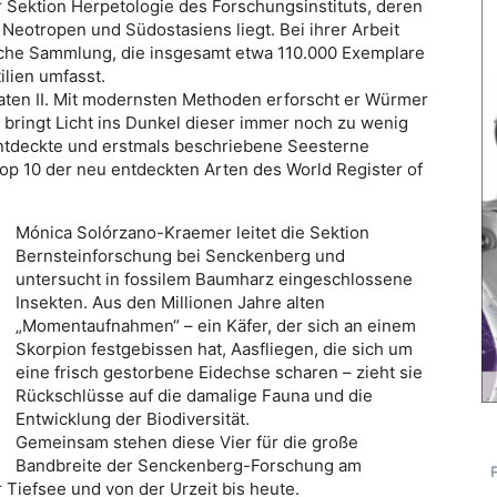
r Sektion Herpetologie des Forschungsinstituts, deren
eotropen und Südostasiens liegt. Bei ihrer Arbeit
sche Sammlung, die insgesamt etwa 110.000 Exemplare
lien umfasst.
braten II. Mit modernsten Methoden erforscht er Würmer
bringt Licht ins Dunkel dieser immer noch zu wenig
tdeckte und erstmals beschriebene Seesterne
op 10 der neu entdeckten Arten des World Register of
Mónica Solórzano-Kraemer leitet die Sektion
Bernsteinforschung bei Senckenberg und
untersucht in fossilem Baumharz eingeschlossene
Insekten. Aus den Millionen Jahre alten
„Momentaufnahmen“ – ein Käfer, der sich an einem
Skorpion festgebissen hat, Aasfliegen, die sich um
eine frisch gestorbene Eidechse scharen – zieht sie
Rückschlüsse auf die damalige Fauna und die
Entwicklung der Biodiversität.
Gemeinsam stehen diese Vier für die große
Bandbreite der Senckenberg-Forschung am
 Tiefsee und von der Urzeit bis heute.