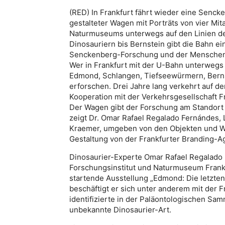
(RED) In Frankfurt fährt wieder eine Senc
gestalteter Wagen mit Porträts von vier Mi
Naturmuseums unterwegs auf den Linien der
Dinosauriern bis Bernstein gibt die Bahn ei
Senckenberg-Forschung und der Menschen 
Wer in Frankfurt mit der U-Bahn unterwegs i
Edmond, Schlangen, Tiefseewürmern, Berns
erforschen. Drei Jahre lang verkehrt auf d
Kooperation mit der Verkehrsgesellschaft 
Der Wagen gibt der Forschung am Standort Fr
zeigt Dr. Omar Rafael Regalado Fernándes, L
Kraemer, umgeben von den Objekten und We
Gestaltung von der Frankfurter Branding-
Dinosaurier-Experte Omar Rafael Regalado
Forschungsinstitut und Naturmuseum Frankf
startende Ausstellung „Edmond: Die letzten
beschäftigt er sich unter anderem mit der 
identifizierte in der Paläontologischen Sam
unbekannte Dinosaurier-Art.