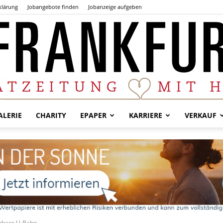
klärung
Jobangebote finden
Jobanzeige aufgeben
LERIE
CHARITY
EPAPER
KARRIERE
VERKAUF
Der
Frankfurter
enberg U-Bahn