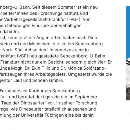
kenberg-U-Bahn. Seit diesem Sommer ist ein neu
tarbeiter*innen des Forschungsinstituts und
 Verkehrsgesellschaft Frankfurt (VGF). Von
nen lebendigen Eindruck der vielfältigen
dahinter.
st, kann jetzt die Augen offen halten nach Dino
tein und den Menschen, die sie bei Senckenberg
er Nord-Süd-Achse des Liniennetzes eine in
Frankfurt (VGF) neu gestaltete Senckenberg-U-Bahn.
ankfurt nicht nur ein Gesicht, sondern gleich vier: Er
inda Mogk, Dr. Ekin Tilic und Dr. Mónica Solórzano-
rkzeugen ihres Arbeitsgebiets. Umgesetzt wurde die
Agentur Laut und Schoen GmbH.
 Fernándes ist Kurator am Senckenberg
urt und bereitet dort gerade die im September
 Tage der Dinosaurier“ vor. In seiner Forschung
Frage, wie Dinosaurier tatsächlich aussahen und
mlung der Universität Tübingen eine bis dahin