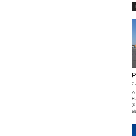
P
7.
Wi
Ha
(R
al