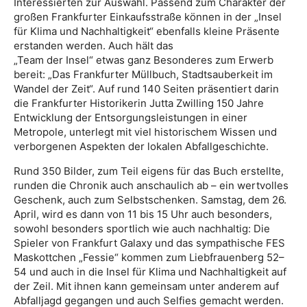
Interessierten zur Auswahl. Passend zum Charakter der
großen Frankfurter Einkaufsstraße können in der „Insel
für Klima und Nachhaltigkeit“ ebenfalls kleine Präsente
erstanden werden. Auch hält das
„Team der Insel“ etwas ganz Besonderes zum Erwerb
bereit: „Das Frankfurter Müllbuch, Stadtsauberkeit im
Wandel der Zeit“. Auf rund 140 Seiten präsentiert darin
die Frankfurter Historikerin Jutta Zwilling 150 Jahre
Entwicklung der Entsorgungsleistungen in einer
Metropole, unterlegt mit viel historischem Wissen und
verborgenen Aspekten der lokalen Abfallgeschichte.
Rund 350 Bilder, zum Teil eigens für das Buch erstellte,
runden die Chronik auch anschaulich ab – ein wertvolles
Geschenk, auch zum Selbstschenken. Samstag, dem 26.
April, wird es dann von 11 bis 15 Uhr auch besonders,
sowohl besonders sportlich wie auch nachhaltig: Die
Spieler von Frankfurt Galaxy und das sympathische FES
Maskottchen „Fessie“ kommen zum Liebfrauenberg 52–
54 und auch in die Insel für Klima und Nachhaltigkeit auf
der Zeil. Mit ihnen kann gemeinsam unter anderem auf
Abfalljagd gegangen und auch Selfies gemacht werden.