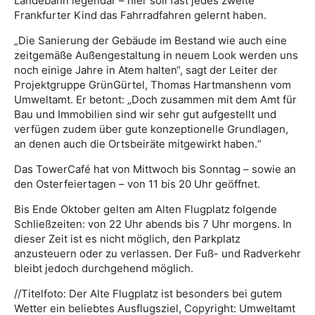
Landebahn legendär – hier soll fast jedes zweite
Frankfurter Kind das Fahrradfahren gelernt haben.
„Die Sanierung der Gebäude im Bestand wie auch eine
zeitgemäße Außengestaltung in neuem Look werden uns
noch einige Jahre in Atem halten“, sagt der Leiter der
Projektgruppe GrünGürtel, Thomas Hartmanshenn vom
Umweltamt. Er betont: „Doch zusammen mit dem Amt für
Bau und Immobilien sind wir sehr gut aufgestellt und
verfügen zudem über gute konzeptionelle Grundlagen,
an denen auch die Ortsbeiräte mitgewirkt haben.“
Das TowerCafé hat von Mittwoch bis Sonntag – sowie an
den Osterfeiertagen – von 11 bis 20 Uhr geöffnet.
Bis Ende Oktober gelten am Alten Flugplatz folgende
Schließzeiten: von 22 Uhr abends bis 7 Uhr morgens. In
dieser Zeit ist es nicht möglich, den Parkplatz
anzusteuern oder zu verlassen. Der Fuß- und Radverkehr
bleibt jedoch durchgehend möglich.
//Titelfoto: Der Alte Flugplatz ist besonders bei gutem
Wetter ein beliebtes Ausflugsziel, Copyright: Umweltamt