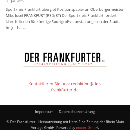
30. Juli 2026
Sportkreis Frankfurt übergibt Positionspapier an Oberbürgermeister
Mike Josef FRANKFURT (RED/BT) Der Sportkreis Frankfurt fordert
klare Kriterien für künftige Sportgroßveranstaltungen in der Stadt.
Im Juli hat...
Kontaktieren Sie uns:
redaktion@der-
frankfurter.de
Impressum
Datenschutzerklärung
© Der Frankfurter - Heimatzeitung mit Herz. Eine Zeitung der Rhein Main
Verlags GmbH. Powered by
noxtec GmbH
.