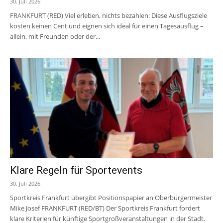
30. Juli 2026
FRANKFURT (RED) Viel erleben, nichts bezahlen: Diese Ausflugsziele
kosten keinen Cent und eignen sich ideal für einen Tagesausflug –
allein, mit Freunden oder der...
Klare Regeln für Sportevents
30. Juli 2026
Sportkreis Frankfurt übergibt Positionspapier an Oberbürgermeister
Mike Josef FRANKFURT (RED/BT) Der Sportkreis Frankfurt fordert
klare Kriterien für künftige Sportgroßveranstaltungen in der Stadt.