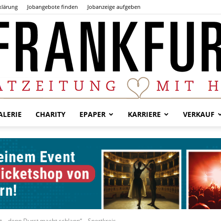
klärung
Jobangebote finden
Jobanzeige aufgeben
LERIE
CHARITY
EPAPER
KARRIERE
VERKAUF
Der
Frankfurter
fit – denn Durst macht schlapp“ – Sportkreis...