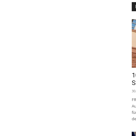
1
S
30
FR
Au
fü
de