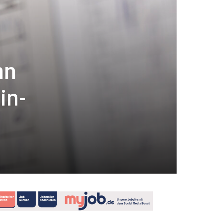
nn
in-