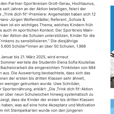
 den Partner-Sportkreisen Groß-Gerau, Hochtaunus,
seit Jahren an der Aktion beteiligen, feiert der
e „Trink dich fit“-Premiere: Angemeldet haben sich 12
 Hans-Jürgen Wolfenstädter, Referent „Schule &
inken ist ein wichtiges Thema, welches Kindern früh
ls auch im sportlichen Kontext. Der Sportkreis Main-
 der Aktion die Schulen unterstützen, Kinder für die
rinkens zu sensibilisieren.“ Die diesjährige
 5.600 Schüler*innen an über 50 Schulen, 1.968
Januar bis 21. März 2025, wird erneut
 Sommer wertete die Studentin Elena Sofia Koutelias
achelorarbeit die eingereichten Trinklisten von 684
n aus. Die Auswertung beobachtete, dass sich das
nen der ersten bis dritten Klassen sehr ähnelt,
sen weniger getrunken wurde. Uwe Schröder,
Sporternährung, erklärt: „Die ‚Trink dich fit‘-Aktion
nder über neun Schulwochen hinweg systematisch zu
igt, dass die Kinder der ersten bis dritten Klassen
 haben, was auf eine hohe Akzeptanz und Motivation
m mit Stempelkarten wurde von den jüngeren