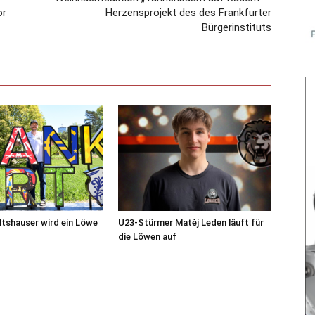
or
Herzensprojekt des des Frankfurter
Bürgerinstituts
tshauser wird ein Löwe
U23-Stürmer Matěj Leden läuft für
die Löwen auf