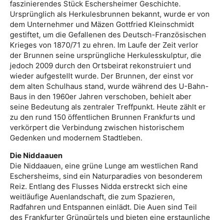
faszinierendes Stück Eschersheimer Geschichte.
Ursprünglich als Herkulesbrunnen bekannt, wurde er von
dem Unternehmer und Mäzen Gottfried Kleinschmidt
gestiftet, um die Gefallenen des Deutsch-Französischen
Krieges von 1870/71 zu ehren. Im Laufe der Zeit verlor
der Brunnen seine ursprüngliche Herkulesskulptur, die
jedoch 2009 durch den Ortsbeirat rekonstruiert und
wieder aufgestellt wurde. Der Brunnen, der einst vor
dem alten Schulhaus stand, wurde während des U-Bahn-
Baus in den 1960er Jahren verschoben, behielt aber
seine Bedeutung als zentraler Treffpunkt. Heute zählt er
zu den rund 150 öffentlichen Brunnen Frankfurts und
verkörpert die Verbindung zwischen historischem
Gedenken und modernem Stadtleben.
Die Niddaauen
Die Niddaauen, eine grüne Lunge am westlichen Rand
Eschersheims, sind ein Naturparadies von besonderem
Reiz. Entlang des Flusses Nidda erstreckt sich eine
weitläufige Auenlandschaft, die zum Spazieren,
Radfahren und Entspannen einlädt. Die Auen sind Teil
des Frankfurter Grüngürtels und bieten eine erstaunliche