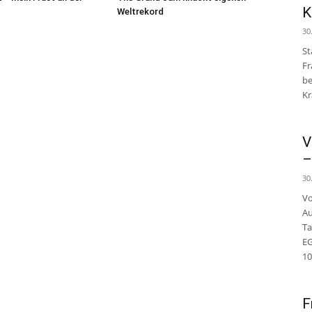
K
Weltrekord
30
St
Fr
be
Kr
V
–
30
Vo
Au
Ta
E
10
F