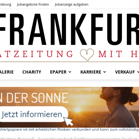
klärung
Jobangebote finden
Jobanzeige aufgeben
LERIE
CHARITY
EPAPER
KARRIERE
VERKAUF
Der
Frankfurter
chhaltiges Reiseziel“ – Auszeichnung durch Zertifizierungsorganisation TourCert