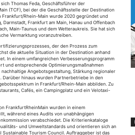
t sich Thomas Feda, Geschäftsführer der
 (TCF), bei der die Geschäftsstelle der Destination
ion Frankfurt/Rhein-Main wurde 2020 gegründet und
g, Darmstadt, Frankfurt am Main, Hanau und Offenbach
ach, Main-Taunus und dem Wetteraukreis. Sie hat sich
ische Vermarktung voranzutreiben.
rtifizierungsprozesses, der den Prozess zum
hst die aktuelle Situation in der Destination anhand
rtet. In einem umfangreichen Verbesserungsprogramm
niert und entsprechende Optimierungsmaßnahmen
n nachhaltige Angebotsgestaltung, Stärkung regionaler
. Darüber hinaus wurden Partnerbetriebe in den
ngebotsspektrum in Frankfurt/Rhein-Main abbilden. Zu
aurants, Cafés, ein Campingplatz und ein Velotaxi-
tion FrankfurtRheinMain wurden in einem
ellt, während eines Audits von unabhängigen
enkommission verabschiedet. Die Kriterienkataloge
ualitäts- und Umweltstandards und orientieren sich an
 Sustainable Tourism Council. Auftraggeber ist das