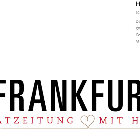
H
30
Da
ge
Zw
Ma