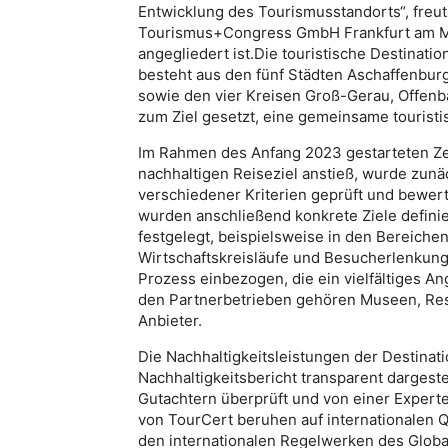
Entwicklung des Tourismusstandorts“, freu
Tourismus+Congress GmbH Frankfurt am Main
angegliedert ist.Die touristische Destinat
besteht aus den fünf Städten Aschaffenbur
sowie den vier Kreisen Groß-Gerau, Offenb
zum Ziel gesetzt, eine gemeinsame tourist
Im Rahmen des Anfang 2023 gestarteten Ze
nachhaltigen Reiseziel anstieß, wurde zunäc
verschiedener Kriterien geprüft und bewe
wurden anschließend konkrete Ziele defi
festgelegt, beispielsweise in den Bereiche
Wirtschaftskreisläufe und Besucherlenkung
Prozess einbezogen, die ein vielfältiges A
den Partnerbetrieben gehören Museen, Rest
Anbieter.
Die Nachhaltigkeitsleistungen der Destina
Nachhaltigkeitsbericht transparent dargest
Gutachtern überprüft und von einer Expert
von TourCert beruhen auf internationalen Q
den internationalen Regelwerken des Global