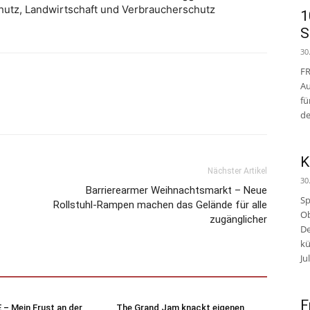
hutz, Landwirtschaft und Verbraucherschutz
1
S
30
FR
Au
fü
de
K
Nächster Artikel
30
Barrierearmer Weihnachtsmarkt – Neue
Sp
Rollstuhl-Rampen machen das Gelände für alle
Ob
zugänglicher
De
kü
Jul
F
– Mein Frust an der
The Grand Jam knackt eigenen