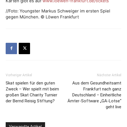
Karten gibt es auf
www.loewen-frankfurt.de/tickets
//Foto: Youngster Markus Schweiger im ersten Spiel
gegen München. © Löwen Frankfurt
Vorheriger Artikel
Nächster Artikel
Skat spielen für den guten
Aus dem Gesundheitsamt
Zweck – Wer spielt mit beim
Frankfurt nach ganz
großen Skat Charity Turnier
Deutschland – Einheitliche
der Bernd Reisig Stiftung?
Ämter-Software „GA-Lotse“
geht live
Verwandte Artikel