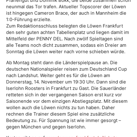
Pfaffengut und Dominik Bokk, die beide zusammen schon
neunmal das Tor trafen. Aktueller Topscorer der Löwen
ist hingegen Cameron Brace, der auch in Mannheim die
1:0-Führung erzielte.
Zum Redaktionsschluss belegten die Löwen Frankfurt
den sehr guten achten Tabellenplatz und liegen damit im
Mittelfeld der PENNY DEL. Nach zwölf Spieltagen sind
alle Teams noch dicht zusammen, sodass ein Dreier am
Sonntag die Löwen weiter nach vorne schieben würde.
Ab Montag steht dann die Länderspielpause an. Die
deutschen Nationalspieler reisen zum Deutschland Cup
nach Landshut. Weiter geht es für die Löwen am
Donnerstag, 14. November um 19:30 Uhr. Dann sind die
Iserlohn Roosters in Frankfurt zu Gast. Die Sauerländer
retteten sich in der vergangenen Saison erst kurz vor
Saisonende vor dem einzigen Abstiegsplatz. Mit diesem
wollen auch die Löwen nichts zu tun haben. Daher
rechnen die Trainer diesem Spiel eine zusätzliche
Bedeutung zu. Für Spannung ist wie immer gesorgt –
gegen München und gegen Iserlohn.