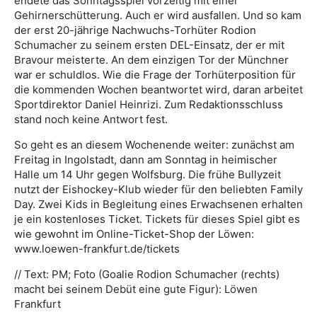
endete das Sonntagsspiel vorzeitig mit einer
Gehirnerschütterung. Auch er wird ausfallen. Und so kam
der erst 20-jährige Nachwuchs-Torhüter Rodion
Schumacher zu seinem ersten DEL-Einsatz, der er mit
Bravour meisterte. An dem einzigen Tor der Münchner
war er schuldlos. Wie die Frage der Torhüterposition für
die kommenden Wochen beantwortet wird, daran arbeitet
Sportdirektor Daniel Heinrizi. Zum Redaktionsschluss
stand noch keine Antwort fest.
So geht es an diesem Wochenende weiter: zunächst am
Freitag in Ingolstadt, dann am Sonntag in heimischer
Halle um 14 Uhr gegen Wolfsburg. Die frühe Bullyzeit
nutzt der Eishockey-Klub wieder für den beliebten Family
Day. Zwei Kids in Begleitung eines Erwachsenen erhalten
je ein kostenloses Ticket. Tickets für dieses Spiel gibt es
wie gewohnt im Online-Ticket-Shop der Löwen:
www.loewen-frankfurt.de/tickets
// Text: PM; Foto (Goalie Rodion Schumacher (rechts)
macht bei seinem Debüt eine gute Figur): Löwen
Frankfurt