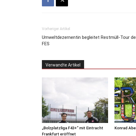
Vorheriger Artikel
Umweltdezernentin begleitet Restmüll-Tour de
FES
Verwandte Artikel
„Bolzplatzliga F43+“ mit Eintracht
Konrad Abel
Frankfurt eröffnet