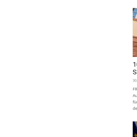
1
S
30
FR
Au
fü
de