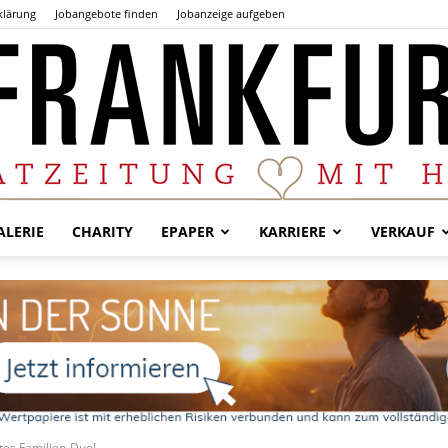
klärung
Jobangebote finden
Jobanzeige aufgeben
LERIE
CHARITY
EPAPER
KARRIERE
VERKAUF
Der
Frankfurter
tes Familien-Duo!