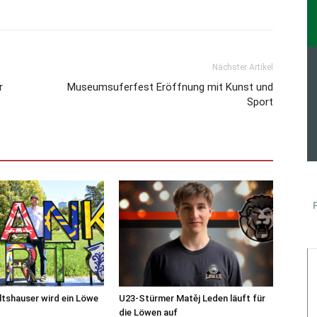
Nächster Artikel
r
Museumsuferfest Eröffnung mit Kunst und
Sport
tshauser wird ein Löwe
U23-Stürmer Matěj Leden läuft für
die Löwen auf