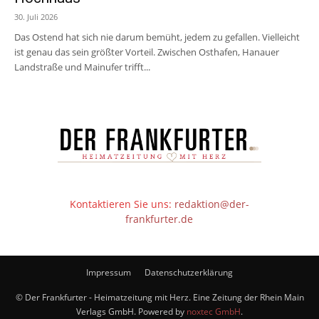
30. Juli 2026
Das Ostend hat sich nie darum bemüht, jedem zu gefallen. Vielleicht
ist genau das sein größter Vorteil. Zwischen Osthafen, Hanauer
Landstraße und Mainufer trifft...
Kontaktieren Sie uns:
redaktion@der-
frankfurter.de
Impressum
Datenschutzerklärung
© Der Frankfurter - Heimatzeitung mit Herz. Eine Zeitung der Rhein Main
Verlags GmbH. Powered by
noxtec GmbH
.