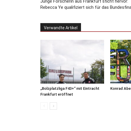
Junge Forscherin aus Frankfurt sticht hervor:
Rebecca Ye qualifiziert sich für das Bundesfina
Verwandte Artikel
„Bolzplatzliga F43+“ mit Eintracht
Konrad Abel
Frankfurt eröffnet