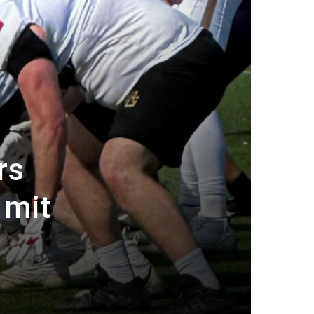
rs
 mit