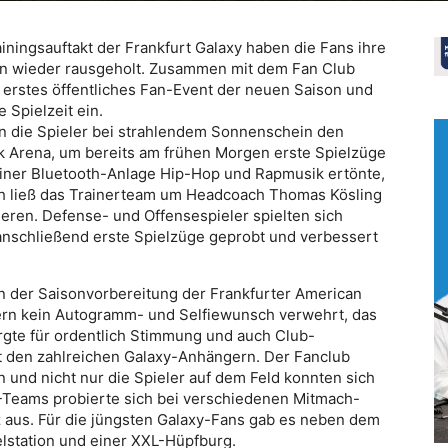
iningsauftakt der Frankfurt Galaxy haben die Fans ihre
un wieder rausgeholt. Zusammen mit dem Fan Club
r erstes öffentliches Fan-Event der neuen Saison und
Spielzeit ein.
 die Spieler bei strahlendem Sonnenschein den
k Arena, um bereits am frühen Morgen erste Spielzüge
iner Bluetooth-Anlage Hip-Hop und Rapmusik ertönte,
h ließ das Trainerteam um Headcoach Thomas Kösling
ieren. Defense- und Offensespieler spielten sich
anschließend erste Spielzüge geprobt und verbessert
 der Saisonvorbereitung der Frankfurter American
ern kein Autogramm- und Selfiewunsch verwehrt, das
gte für ordentlich Stimmung und auch Club-
it den zahlreichen Galaxy-Anhängern. Der Fanclub
n und nicht nur die Spieler auf dem Feld konnten sich
-Teams probierte sich bei verschiedenen Mitmach-
 aus. Für die jüngsten Galaxy-Fans gab es neben dem
lstation und einer XXL-Hüpfburg.