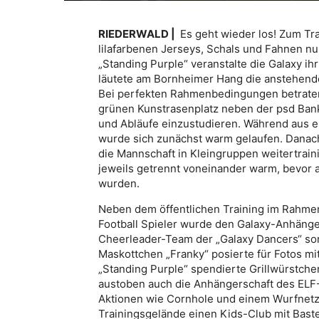
RIEDERWALD |
Es geht wieder los! Zum Tra
lilafarbenen Jerseys, Schals und Fahnen n
„Standing Purple“ veranstalte die Galaxy ih
läutete am Bornheimer Hang die anstehende 
Bei perfekten Rahmenbedingungen betraten
grünen Kunstrasenplatz neben der psd Ban
und Abläufe einzustudieren. Während aus e
wurde sich zunächst warm gelaufen. Danac
die Mannschaft in Kleingruppen weitertrain
jeweils getrennt voneinander warm, bevor 
wurden.
Neben dem öffentlichen Training im Rahmen
Football Spieler wurde den Galaxy-Anhäng
Cheerleader-Team der „Galaxy Dancers“ sor
Maskottchen „Franky“ posierte für Fotos m
„Standing Purple“ spendierte Grillwürstche
austoben auch die Anhängerschaft des ELF
Aktionen wie Cornhole und einem Wurfnetz
Trainingsgelände einen Kids-Club mit Baste