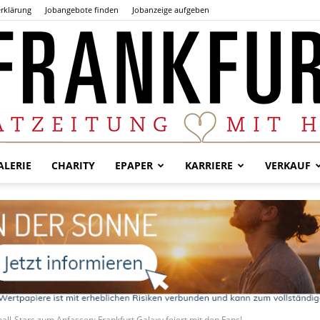
rklärung
Jobangebote finden
Jobanzeige aufgeben
LERIE
CHARITY
EPAPER
KARRIERE
VERKAUF
Der
Frankfurter
ll-Stars zum Anfassen: Frankfurt Galaxy feiert mit den Fans!