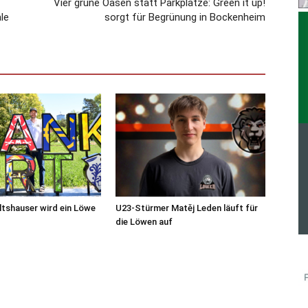
Vier grüne Oasen statt Parkplätze: Green it up!
le
sorgt für Begrünung in Bockenheim
tshauser wird ein Löwe
U23-Stürmer Matěj Leden läuft für
die Löwen auf