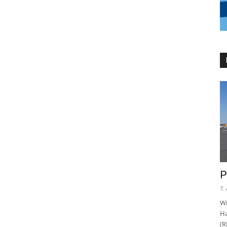
P
7.
Wi
Ha
(R