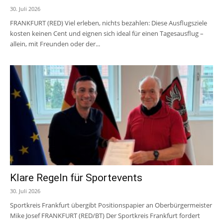
30. Juli 2026
FRANKFURT (RED) Viel erleben, nichts bezahlen: Diese Ausflugsziele
kosten keinen Cent und eignen sich ideal für einen Tagesausflug –
allein, mit Freunden oder der...
Klare Regeln für Sportevents
30. Juli 2026
Sportkreis Frankfurt übergibt Positionspapier an Oberbürgermeister
Mike Josef FRANKFURT (RED/BT) Der Sportkreis Frankfurt fordert