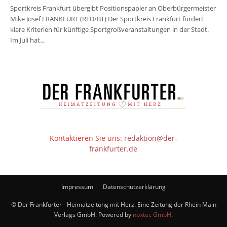
Sportkreis Frankfurt übergibt Positionspapier an Oberbürgermeister
Mike Josef FRANKFURT (RED/BT) Der Sportkreis Frankfurt fordert
klare Kriterien für künftige Sportgroßveranstaltungen in der Stadt.
Im Juli hat...
Kontaktieren Sie uns:
redaktion@der-
frankfurter.de
Impressum
Datenschutzerklärung
© Der Frankfurter - Heimatzeitung mit Herz. Eine Zeitung der Rhein Main
Verlags GmbH. Powered by
noxtec GmbH
.