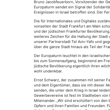
Bruno Jacobfeuerborn, Vorsitzender der Ge
Europaturm sendet ein Signal der Solidarit
Ereignissen in Israel betroffen sind. Der F
Die für Internationales und Digitales zustä
vonseiten der Stadt Frankfurt am Main scho
und der jüdischen Frankfurter Bevölkerung
weiteres Zeichen für die Haltung der Stadt
unserer Partnerstadt Tel Aviv-Yafo und geg
über die ganze Stadt hinaus als Teil der Fran
Der Europaturm leuchtet in den israelische
bis zum Sonnenaufgang, beginnend am Freit
jüdische Bevölkerung eigentlich ihren wöche
wohl undenkbar.
Ernst Schwarz, der zusammen mit seiner Fam
und dem Eigentümer, dass sie mit dieser Akt
senden, die unter dem Krieg in Israel leid
Gewerbevereine ist fest im Stadtleben von 
Miteinander. „Wir sind erschüttert von den b
Opfern und ihren Familien und Freunden. Fü