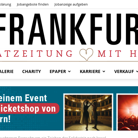
klärung
Jobangebote finden
Jobanzeige aufgeben
LERIE
CHARITY
EPAPER
KARRIERE
VERKAUF
Der
Frankfurter
euchtetem Fernsehturm ein Zeichen der Solidarität nach Israel