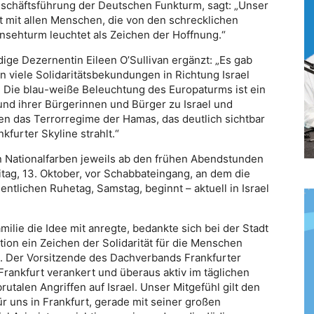
schäftsführung der Deutschen Funkturm, sagt: „Unser
ät mit allen Menschen, die von den schrecklichen
ernsehturm leuchtet als Zeichen der Hoffnung.“
ndige Dezernentin Eileen O’Sullivan ergänzt: „Es gab
n viele Solidaritätsbekundungen in Richtung Israel
. Die blau-weiße Beleuchtung des Europaturms ist ein
 und ihrer Bürgerinnen und Bürger zu Israel und
en das Terrorregime der Hamas, das deutlich sichtbar
kfurter Skyline strahlt.“
n Nationalfarben jeweils ab den frühen Abendstunden
ag, 13. Oktober, vor Schabbateingang, an dem die
ntlichen Ruhetag, Samstag, beginnt – aktuell in Israel
ilie die Idee mit anregte, bedankte sich bei der Stadt
ion ein Zeichen der Solidarität für die Menschen
en. Der Vorsitzende des Dachverbands Frankfurter
Frankfurt verankert und überaus aktiv im täglichen
rutalen Angriffen auf Israel. Unser Mitgefühl gilt den
r uns in Frankfurt, gerade mit seiner großen