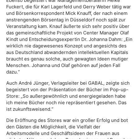
Ebenso begeistert war Managementberaterin Heike
Fuckert, die für Karl Lagerfeld und Gerry Weber tätig war
und Börsenkorrespondent Mick Knauff, der nach einem
anstrengenden Börsentag in Düsseldorf noch spät zur
Veranstaltung kam. Knauf äußerte sich sehr positiv über
das gemeinschaftliche Projekt von Center Manager Olaf
Kindt und Entscheidungsexpertin Dr. Johanna Dahm: „Ein
wirklich nie dagewesenes Konzept und angesichts des
aus Deutschland abwandernden intellektuellen Kapitals
braucht es genau solche, auch gewagten Ideen mutiger
Menschen. Johanna und Olaf gehören auf jeden Fall
dazu.“
Auch André Jünger, Verlagsleiter bei GABAL, zeigte sich
begeistert von der Präsentation der Bücher im Pop-up-
Store: „So außergewöhnlich und energiegeladen habe
ich meine Bücher noch nie repräsentiert gesehen. Das
ist zukunftsweisend.“
Die Eröffnung des Stores war ein großer Erfolg und bot
den Gästen die Möglichkeit, die Vielfalt der
Arbeitsmodelle und Geschäftsideen der Frauen aus