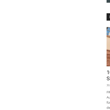
1
S
30
FR
Au
fü
de