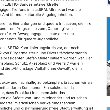
 zum LSBTIQ-Bundesnetzwerktreffen
igen Treffens im stadtRAUMfrankfurt war die
 Amt für multikulturelle Angelegenheiten.
eine, Einrichtungen und queere Initiativen, die ihre
er anderem Programme zum „Queering“ von
 Frankfurter Bewegungsgeschichte oder neu
sangebote für queere Jugendliche.
 den LSBTIQ-Koordinierungskreis vor, der nach
 von Bürgermeisterin und Diversitätsdezernentin
präsidenten Stefan Müller initiiert worden war. Der
splans: Schutz, Akzeptanz und Vielfalt“ war ein
 die „Aktionstage Vielfalt ohne Gewalt“, die in
en.
 aktiv und nachhaltig zu bekämpfen, brauchen wir als
mit anderen Kommunen. Ein solches ist das
r, dass Frankfurt in diesem Jahr das
nen die Städte von- und miteinander und tauschen
Bedarfe im städtischen Verwaltungshandeln
dliche und diskriminierungsfreie Stadtverwaltung ist