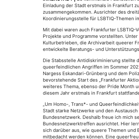
Einladung der Stadt erstmals in Frankfurt
zusammengekommen. Ausrichter des dreitäg
Koordinierungsstelle für LSBTIQ-Themen im
Mit dabei waren auch Frankfurter LSBTIQ-Ver
Projekte und Programme vorstellten. Unt
Kulturbetrieben, die Archivarbeit queerer
entwickelte Beratungs- und Unterstützung
Die Stabsstelle Antidiskriminierung stellte
queerfeindlichen Angriffen im Sommer 2022
Nargess Eskandari-Grünberg und dem Polizei
bevorstehende Start des „Frankfurter Aktion
weiteres Thema, ebenso der Pride Month und
diesem Jahr erstmals in Frankfurt stattfand
„Um Homo-, Trans*- und Queerfeindlichkeit
Stadt starke Netzwerke und den Austausch 
Bundesnetzwerk. Deshalb freue ich mich seh
Bundesnetzwerktreffen ausrichtet. Hier ler
sich darüber aus, wie queere Themen und 
mitbedacht werden können. Eine queerfreun