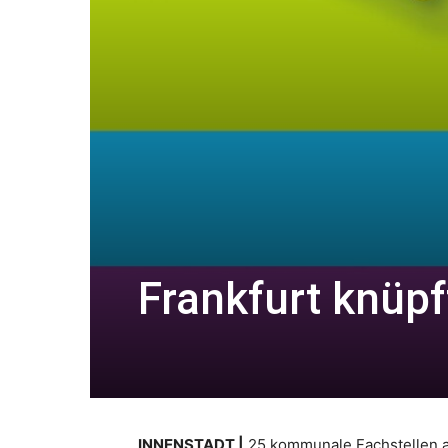
Frankfurt knüp
INNENSTADT |
25 kommunale Fachstellen a