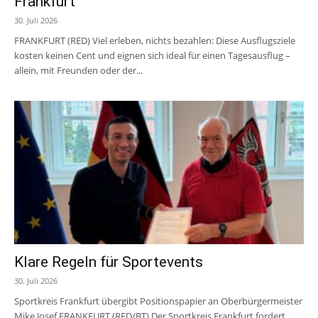
Frankfurt
30. Juli 2026
FRANKFURT (RED) Viel erleben, nichts bezahlen: Diese Ausflugsziele
kosten keinen Cent und eignen sich ideal für einen Tagesausflug –
allein, mit Freunden oder der...
Klare Regeln für Sportevents
30. Juli 2026
Sportkreis Frankfurt übergibt Positionspapier an Oberbürgermeister
Mike Josef FRANKFURT (RED/BT) Der Sportkreis Frankfurt fordert