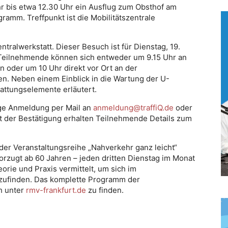
hr bis etwa 12.30 Uhr ein Ausflug zum Obsthof am
ramm. Treffpunkt ist die Mobilitätszentrale
tralwerkstatt. Dieser Besuch ist für Dienstag, 19.
 Teilnehmende können sich entweder um 9.15 Uhr an
n oder um 10 Uhr direkt vor Ort an der
en. Neben einem Einblick in die Wartung der U-
attungselemente erläutert.
rige Anmeldung per Mail an
anmeldung@traffiQ.de
oder
it der Bestätigung erhalten Teilnehmende Details zum
der Veranstaltungsreihe „Nahverkehr ganz leicht“
bevorzugt ab 60 Jahren – jeden dritten Dienstag im Monat
eorie und Praxis vermittelt, um sich im
tzufinden. Das komplette Programm der
h unter
rmv-frankfurt.de
zu finden.