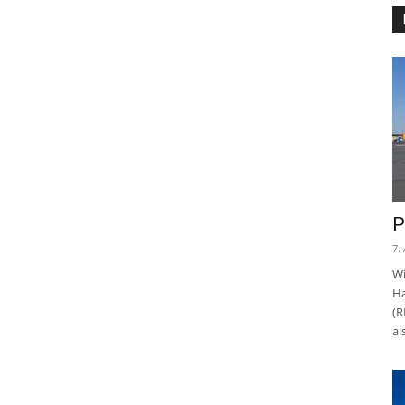
P
7.
Wi
Ha
(R
al