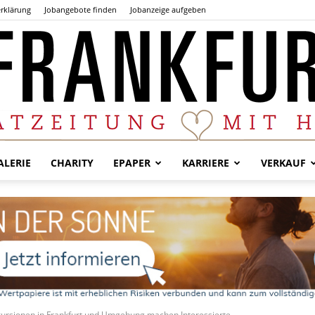
rklärung
Jobangebote finden
Jobanzeige aufgeben
LERIE
CHARITY
EPAPER
KARRIERE
VERKAUF
Der
Frankfurter
xkursionen in Frankfurt und Umgebung machen Interessierte