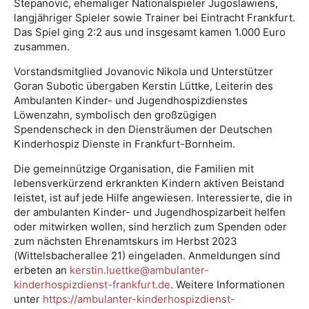
Stepanović, ehemaliger Nationalspieler Jugoslawiens,
langjähriger Spieler sowie Trainer bei Eintracht Frankfurt.
Das Spiel ging 2:2 aus und insgesamt kamen 1.000 Euro
zusammen.
Vorstandsmitglied Jovanovic Nikola und Unterstützer
Goran Subotic übergaben Kerstin Lüttke, Leiterin des
Ambulanten Kinder- und Jugendhospizdienstes
Löwenzahn, symbolisch den großzügigen
Spendenscheck in den Diensträumen der Deutschen
Kinderhospiz Dienste in Frankfurt-Bornheim.
Die gemeinnützige Organisation, die Familien mit
lebensverkürzend erkrankten Kindern aktiven Beistand
leistet, ist auf jede Hilfe angewiesen. Interessierte, die in
der ambulanten Kinder- und Jugendhospizarbeit helfen
oder mitwirken wollen, sind herzlich zum Spenden oder
zum nächsten Ehrenamtskurs im Herbst 2023
(Wittelsbacherallee 21) eingeladen. Anmeldungen sind
erbeten an
kerstin.luettke@ambulanter-
kinderhospizdienst-frankfurt.de
. Weitere Informationen
unter
https://ambulanter-kinderhospizdienst-