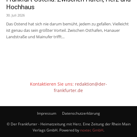
Hochhaus
30. Juli 2026
Das Ostend hat sich nie darum bemüht, jedem zu gefallen. Vielleicht
ist genau das sein größter Vorteil. Zwischen Osthafen, Hanauer
Landstraße und Mainufer trifft...
Kontaktieren Sie uns:
redaktion@der-
frankfurter.de
Impressum
Datenschutzerklärung
© Der Frankfurter - Heimatzeitung mit Herz. Eine Zeitung der Rhein Main
Verlags GmbH. Powered by
noxtec GmbH
.