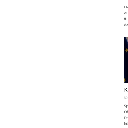
FR
Au
fü
de
K
30
Sp
Ob
De
kü