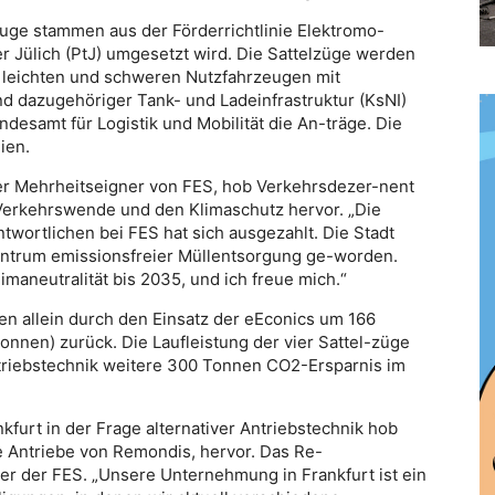
euge stammen aus der Förderrichtlinie Elektromo-
er Jülich (PtJ) umgesetzt wird. Die Sattelzüge werden
n leichten und schweren Nutzfahrzeugen mit
d dazugehöriger Tank- und Ladeinfrastruktur (KsNI)
ndesamt für Logistik und Mobilität die An-träge. Die
ien.
der Mehrheitseigner von FES, hob Verkehrsdezer-nent
 Verkehrswende und den Klimaschutz hervor. „Die
ntwortlichen bei FES hat sich ausgezahlt. Die Stadt
Zentrum emissionsfreier Müllentsorgung ge-worden.
maneutralität bis 2035, und ich freue mich.“
n allein durch den Einsatz der eEconics um 166
nnen) zurück. Die Laufleistung der vier Sattel-züge
 Antriebstechnik weitere 300 Tonnen CO2-Ersparnis im
furt in der Frage alternativer Antriebstechnik hob
e Antriebe von Remondis, hervor. Das Re-
ner der FES. „Unsere Unternehmung in Frankfurt ist ein