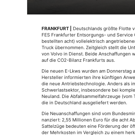
FRANKFURT |
Deutschlands größte Flotte vo
FES Frankfurter Entsorgungs- und Service
bestellten acht) vollelektrisch angetriebe
Truck übernommen. Zeitgleich stellt die U
von Volvo in Dienst. Beide Anschaffungen wi
auf die CO2-Bilanz Frankfurts aus.
Die neuen E-Lkws wurden am Donnerstag auf 
Hersteller informierten ihre künftigen Anw
die neue Antriebstechnologie. Anders als im
Schwerlastsektor, insbesondere bei kompl
Neuland. Die Abfallsammelfahrzeuge (vom T
die in Deutschland ausgeliefert werden.
Die Neuanschaffungen sind vom Bundesminis
nanziert: 2,55 Millionen Euro für die acht 
Sattelzüge bedeuten eine Förderung der öf
der Mehrkosten im Vergleich zu einem her