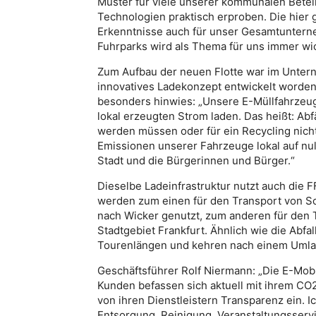
Muster für viele unserer kommunalen Beteil
Technologien praktisch erproben. Die hier
Erkenntnisse auch für unser Gesamtuntern
Fuhrparks wird als Thema für uns immer wic
Zum Aufbau der neuen Flotte war im Unter
innovatives Ladekonzept entwickelt worden
besonders hinwies: „Unsere E-Müllfahrzeu
lokal erzeugten Strom laden. Das heißt: Ab
werden müssen oder für ein Recycling nich
Emissionen unserer Fahrzeuge lokal auf nul
Stadt und die Bürgerinnen und Bürger.“
Dieselbe Ladeinfrastruktur nutzt auch die 
werden zum einen für den Transport von 
nach Wicker genutzt, zum anderen für den 
Stadtgebiet Frankfurt. Ähnlich wie die Abf
Tourenlängen und kehren nach einem Umlau
Geschäftsführer Rolf Niermann: „Die E-Mobili
Kunden befassen sich aktuell mit ihrem CO2
von ihren Dienstleistern Transparenz ein. I
Entsorgung, Reinigung, Veranstaltungsservi