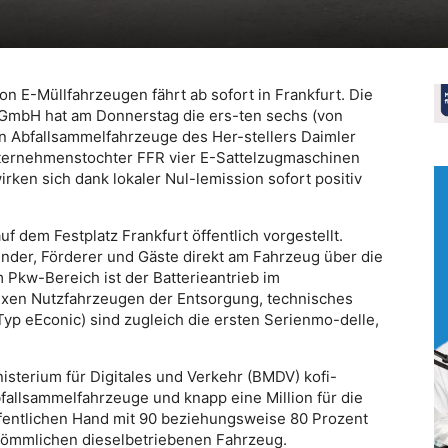
n E-Müllfahrzeugen fährt ab sofort in Frankfurt. Die
 GmbH hat am Donnerstag die ers-ten sechs (von
nen Abfallsammelfahrzeuge des Her-stellers Daimler
nternehmenstochter FFR vier E-Sattelzugmaschinen
rken sich dank lokaler Nul-lemission sofort positiv
dem Festplatz Frankfurt öffentlich vorgestellt.
ender, Förderer und Gäste direkt am Fahrzeug über die
 Pkw-Bereich ist der Batterieantrieb im
exen Nutzfahrzeugen der Entsorgung, technisches
yp eEconic) sind zugleich die ersten Serienmo-delle,
terium für Digitales und Verkehr (BMDV) kofi-
Abfallsammelfahrzeuge und knapp eine Million für die
fentlichen Hand mit 90 beziehungsweise 80 Prozent
kömmlichen dieselbetriebenen Fahrzeug.