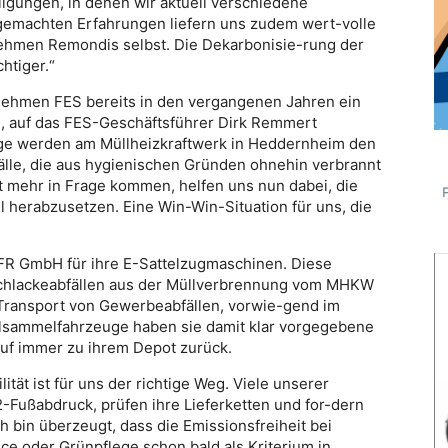
igungen, in denen wir aktuell verschiedene
 gemachten Erfahrungen liefern uns zudem wert-volle
ehmen Remondis selbst. Die Dekarbonisie-rung der
htiger.“
nehmen FES bereits in den vergangenen Jahren ein
, auf das FES-Geschäftsführer Dirk Remmert
ge werden am Müllheizkraftwerk in Heddernheim den
fälle, die aus hygienischen Gründen ohnehin verbrannt
t mehr in Frage kommen, helfen uns nun dabei, die
l herabzusetzen. Eine Win-Win-Situation für uns, die
FFR GmbH für ihre E-Sattelzugmaschinen. Diese
Schlackeabfällen aus der Müllverbrennung vom MHKW
Transport von Gewerbeabfällen, vorwie-gend im
allsammelfahrzeuge haben sie damit klar vorgegebene
f immer zu ihrem Depot zurück.
tät ist für uns der richtige Weg. Viele unserer
-Fußabdruck, prüfen ihre Lieferketten und for-dern
ch bin überzeugt, dass die Emissionsfreiheit bei
ce oder Grünpflege schon bald als Kriterium in