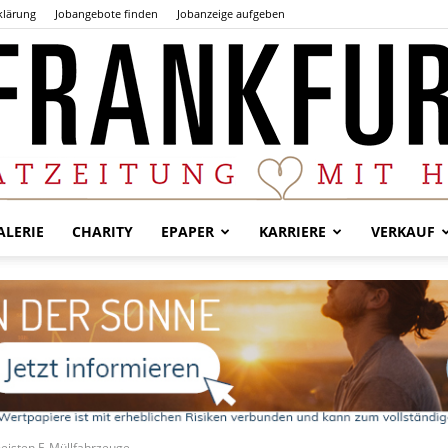
klärung
Jobangebote finden
Jobanzeige aufgeben
LERIE
CHARITY
EPAPER
KARRIERE
VERKAUF
Der
Frankfurter
meisten E-Müllfahrzeuge