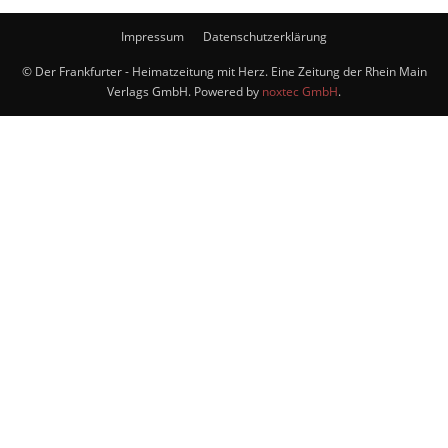
Impressum
Datenschutzerklärung
© Der Frankfurter - Heimatzeitung mit Herz. Eine Zeitung der Rhein Main
Verlags GmbH. Powered by
noxtec GmbH
.