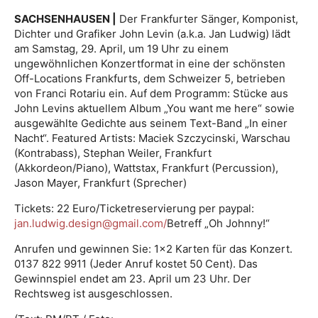
SACHSENHAUSEN |
Der Frankfurter Sänger, Komponist,
Dichter und Grafiker John Levin (a.k.a. Jan Ludwig) lädt
am Samstag, 29. April, um 19 Uhr zu einem
ungewöhnlichen Konzertformat in eine der schönsten
Off-Locations Frankfurts, dem Schweizer 5, betrieben
von Franci Rotariu ein. Auf dem Programm: Stücke aus
John Levins aktuellem Album „You want me here“ sowie
ausgewählte Gedichte aus seinem Text-Band „In einer
Nacht“. Featured Artists: Maciek Szczycinski, Warschau
(Kontrabass), Stephan Weiler, Frankfurt
(Akkordeon/Piano), Wattstax, Frankfurt (Percussion),
Jason Mayer, Frankfurt (Sprecher)
Tickets: 22 Euro/Ticketreservierung per paypal:
jan.ludwig.design@gmail.com/
Betreff „Oh Johnny!“
Anrufen und gewinnen Sie: 1×2 Karten für das Konzert.
0137 822 9911 (Jeder Anruf kostet 50 Cent). Das
Gewinnspiel endet am 23. April um 23 Uhr. Der
Rechtsweg ist ausgeschlossen.