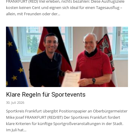
FRANKFURT (RED) Viel erleben, nichts bezahlen: Diese Ausflugsziele
kosten keinen Cent und eignen sich ideal für einen Tagesausflug –
allein, mit Freunden oder der...
Klare Regeln für Sportevents
30. Juli 2026
Sportkreis Frankfurt übergibt Positionspapier an Oberbürgermeister
Mike Josef FRANKFURT (RED/BT) Der Sportkreis Frankfurt fordert
klare Kriterien für künftige Sportgroßveranstaltungen in der Stadt.
Im Juli hat...