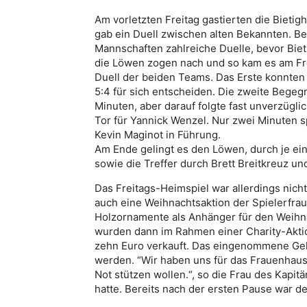
Am vorletzten Freitag gastierten die Bietig
gab ein Duell zwischen alten Bekannten. Ber
Mannschaften zahlreiche Duelle, bevor Biet
die Löwen zogen nach und so kam es am F
Duell der beiden Teams. Das Erste konnte
5:4 für sich entscheiden. Die zweite Begeg
Minuten, aber darauf folgte fast unverzügl
Tor für Yannick Wenzel. Nur zwei Minuten s
Kevin Maginot in Führung.
Am Ende gelingt es den Löwen, durch je ei
sowie die Treffer durch Brett Breitkreuz u
Das Freitags-Heimspiel war allerdings nicht 
auch eine Weihnachtsaktion der Spielerfrau
Holzornamente als Anhänger für den Weihn
wurden dann im Rahmen einer Charity-Aktion
zehn Euro verkauft. Das eingenommene Gel
werden. “Wir haben uns für das Frauenhaus 
Not stützen wollen.“, so die Frau des Kapit
hatte. Bereits nach der ersten Pause war de