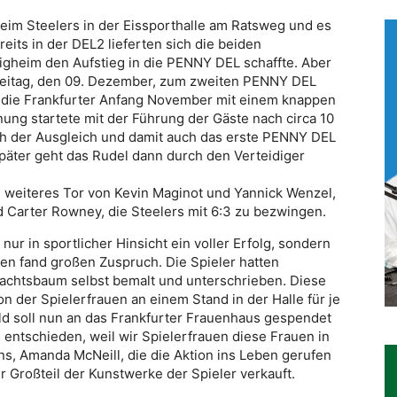
heim Steelers in der Eissporthalle am Ratsweg und es
eits in der DEL2 lieferten sich die beiden
igheim den Aufstieg in die PENNY DEL schaffte. Aber
reitag, den 09. Dezember, zum zweiten PENNY DEL
n die Frankfurter Anfang November mit einem knappen
nung startete mit der Führung der Gäste nach circa 10
ich der Ausgleich und damit auch das erste PENNY DEL
päter geht das Rudel dann durch den Verteidiger
n weiteres Tor von Kevin Maginot und Yannick Wenzel,
nd Carter Rowney, die Steelers mit 6:3 zu bezwingen.
nur in sportlicher Hinsicht ein voller Erfolg, sondern
en fand großen Zuspruch. Die Spieler hatten
achtsbaum selbst bemalt und unterschrieben. Diese
 der Spielerfrauen an einem Stand in der Halle für je
d soll nun an das Frankfurter Frauenhaus gespendet
entschieden, weil wir Spielerfrauen diese Frauen in
äns, Amanda McNeill, die die Aktion ins Leben gerufen
r Großteil der Kunstwerke der Spieler verkauft.