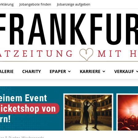
rklärung
Jobangebote finden
Jobanzeige aufgeben
LERIE
CHARITY
EPAPER
KARRIERE
VERKAUF
Der
Frankfurter
elles 5-Punkte-Wochenende