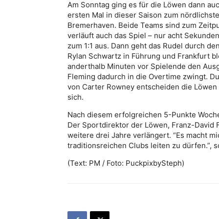
Am Sonntag ging es für die Löwen dann auch
ersten Mal in dieser Saison zum nördlichs
Bremerhaven. Beide Teams sind zum Zeitpun
verläuft auch das Spiel – nur acht Sekunde
zum 1:1 aus. Dann geht das Rudel durch d
Rylan Schwartz in Führung und Frankfurt b
anderthalb Minuten vor Spielende den Ausgl
Fleming dadurch in die Overtime zwingt. D
von Carter Rowney entscheiden die Löwen d
sich.
Nach diesem erfolgreichen 5-Punkte Woche
Der Sportdirektor der Löwen, Franz-David 
weitere drei Jahre verlängert. “Es macht mi
traditionsreichen Clubs leiten zu dürfen.”, s
(Text: PM / Foto: PuckpixbySteph)