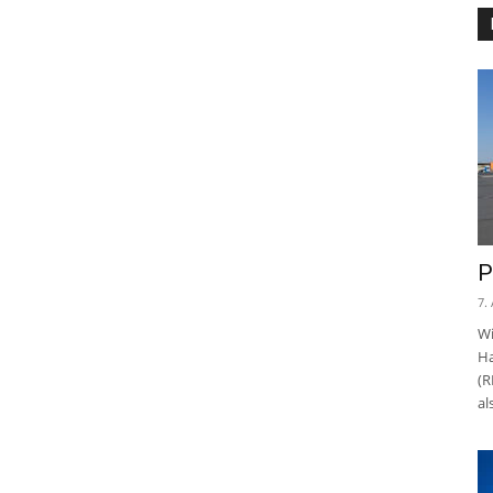
P
7.
Wi
Ha
(R
al