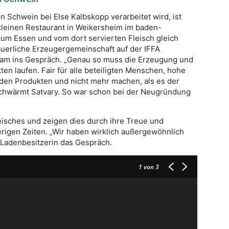
 Schwein bei Else Kalbskopp verarbeitet wird, ist
 kleinen Restaurant in Weikersheim im baden-
um Essen und vom dort servierten Fleisch gleich
Bäuerliche Erzeugergemeinschaft auf der IFFA
 kam ins Gespräch. „Genau so muss die Erzeugung und
en laufen. Fair für alle beteiligten Menschen, hohe
den Produkten und nicht mehr machen, als es der
 schwärmt Satvary. So war schon bei der Neugründung
eisches und zeigen dies durch ihre Treue und
erigen Zeiten. „Wir haben wirklich außergewöhnlich
p-Ladenbesitzerin das Gespräch.
1
von 3