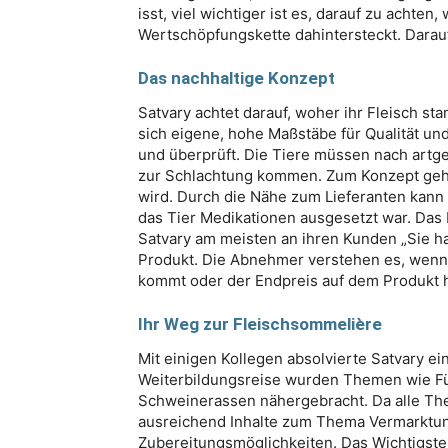
isst, viel wichtiger ist es, darauf zu acht
Wertschöpfungskette dahintersteckt. Darauf
Das nachhaltige Konzept
Satvary achtet darauf, woher ihr Fleisch st
sich eigene, hohe Maßstäbe für Qualität un
und überprüft. Die Tiere müssen nach artg
zur Schlachtung kommen. Zum Konzept gehö
wird. Durch die Nähe zum Lieferanten kann
das Tier Medikationen ausgesetzt war. Das 
Satvary am meisten an ihren Kunden „Sie ha
Produkt. Die Abnehmer verstehen es, wenn 
kommt oder der Endpreis auf dem Produkt h
Ihr Weg zur Fleischsommelière
Mit einigen Kollegen absolvierte Satvary e
Weiterbildungsreise wurden Themen wie Fü
Schweinerassen nähergebracht. Da alle The
ausreichend Inhalte zum Thema Vermarktun
Zubereitungsmöglichkeiten. Das Wichtigste 