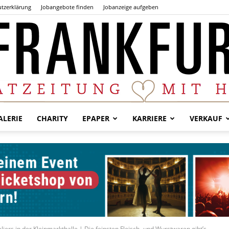
tzerklärung
Jobangebote finden
Jobanzeige aufgeben
LERIE
CHARITY
EPAPER
KARRIERE
VERKAUF
Der
Frankfurter
iers in der Kleinmarkthalle | Die feinsten Fleisch- und Wurstwaren gibt’s...