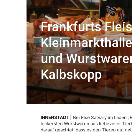
Frankfurts Flei
Kleinmarkthalle 
und Wurstwaren 
Kalbskopp
INNENSTADT |
Bei Else Satvary im Laden „E
leckersten Wurstwaren aus liebevoller Tier
darauf geachtet, dass es den Tieren gut geh