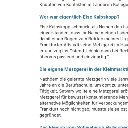
Knüpfen von Kontakten mit anderen Kollege
Wer war eigentlich Else Kalbskopp?
Else Kalbskopp schmückt als Namen den Laden
einverstanden, dass ihr Name meinen Laden 
damit einen Bogen zum Betrieb meines Urgr
Frankfurter Altstadt seine Metzgerei im Ha
er und zog ins Ostend. Ich bin dann bei R
überaus passend und einzigartig.“
Die eigene Metzgerei in der Kleinmarkt
Nachdem die gelernte Metzgerin viele Jahre i
Jahre an die Berufsschule, um dort zu unterr
Tätigkeit. Satvary wollte eine Metzgerei erö
Metzgerei für bewusst konsumierende Men
alternative Möglichkeiten für Verpackungsma
Frankfurt noch nicht gab, musste sie selbst
gegründet.
Das Fleisch vom Schwäbisch Hällische