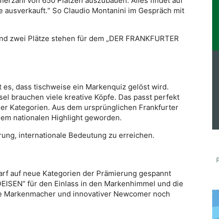
merzahl von 650 Plätzen auszubauen. Alles findet auf
ie ausverkauft.“ So Claudio Montanini im Gespräch mit
 Und zwei Plätze stehen für dem „DER FRANKFURTER
 es, dass tischweise ein Markenquiz gelöst wird.
l brauchen viele kreative Köpfe. Das passt perfekt
ler Kategorien. Aus dem ursprünglichen Frankfurter
nem nationalen Highlight geworden.
rung, internationale Bedeutung zu erreichen.
arf auf neue Kategorien der Prämierung gespannt
ISEN“ für den Einlass in den Markenhimmel und die
de Markenmacher und innovativer Newcomer noch