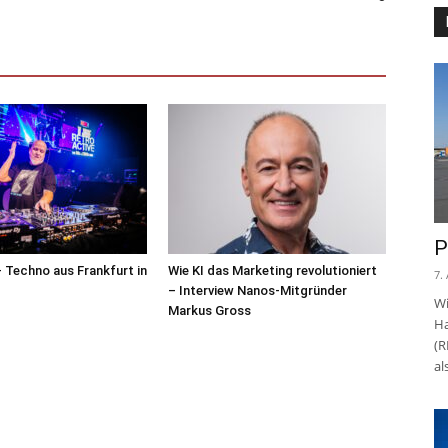
P
– Techno aus Frankfurt in
Wie KI das Marketing revolutioniert
7.
– Interview Nanos-Mitgründer
Wi
Markus Gross
Ha
(R
al