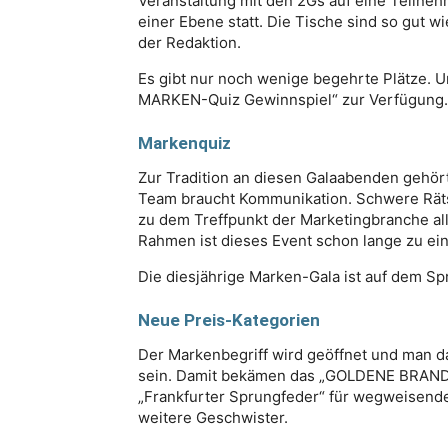
Veranstaltung mit den 2Gs auf eine Teilneh
einer Ebene statt. Die Tische sind so gut w
der Redaktion.
Es gibt nur noch wenige begehrte Plätze.
MARKEN-Quiz Gewinnspiel“ zur Verfügung.
Markenquiz
Zur Tradition an diesen Galaabenden gehört
Team braucht Kommunikation. Schwere Rätse
zu dem Treffpunkt der Marketingbranche al
Rahmen ist dieses Event schon lange zu ei
Die diesjährige Marken-Gala ist auf dem Sp
Neue Preis-Kategorien
Der Markenbegriff wird geöffnet und man d
sein. Damit bekämen das „GOLDENE BRANDE
„Frankfurter Sprungfeder“ für wegweisen
weitere Geschwister.