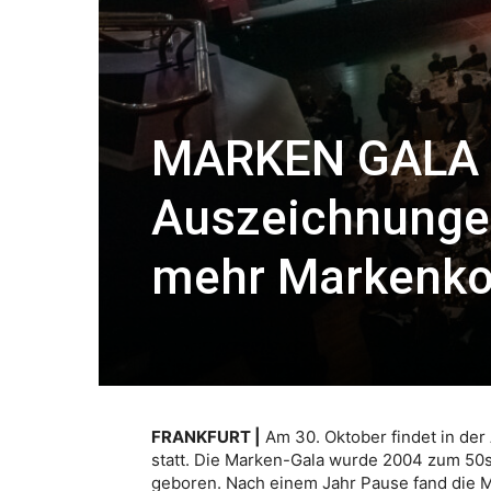
MARKEN GALA 
Auszeichnunge
mehr Markenk
FRANKFURT |
Am 30. Oktober findet in der 
statt. Die Marken-Gala wurde 2004 zum 50s
geboren. Nach einem Jahr Pause fand die M