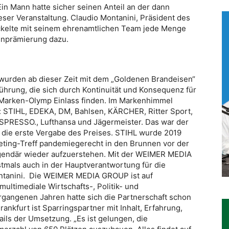
in Mann hatte sicher seinen Anteil an der dann
eser Veranstaltung. Claudio Montanini, Präsident des
ickelte mit seinem ehrenamtlichen Team jede Menge
enprämierung dazu.
wurden ab dieser Zeit mit dem „Goldenen Brandeisen“
ührung, die sich durch Kontinuität und Konsequenz für
 Marken-Olymp Einlass finden. Im Markenhimmel
r: STIHL, EDEKA, DM, Bahlsen, KÄRCHER, Ritter Sport,
SPRESSO., Lufthansa und Jägermeister. Das war der
 die erste Vergabe des Preises. STIHL wurde 2019
keting-Treff pandemiegerecht in den Brunnen vor der
egendär wieder aufzuerstehen. Mit der WEIMER MEDIA
stmals auch in der Hauptverantwortung für die
ontanini. Die WEIMER MEDIA GROUP ist auf
multimediale Wirtschafts-, Politik- und
ergangenen Jahren hatte sich die Partnerschaft schon
ankfurt ist Sparringspartner mit Inhalt, Erfahrung,
ils der Umsetzung. „Es ist gelungen, die