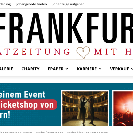
klärung
Jobangebote finden
Jobanzeige aufgeben
LERIE
CHARITY
EPAPER
KARRIERE
VERKAUF
Der
Frankfurter
r Auszeichnungen – mehr Prominenz – mehr Markenkompetenz