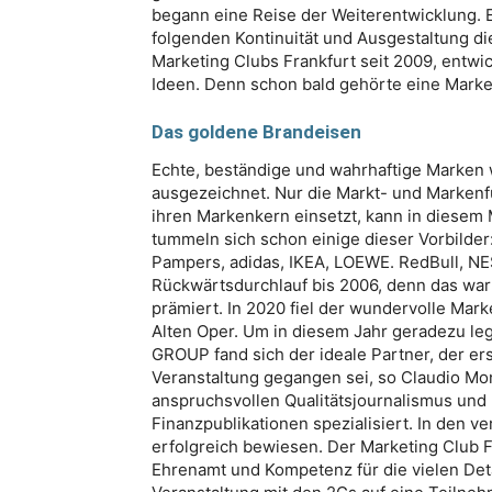
begann eine Reise der Weiterentwicklung. E
folgenden Kontinuität und Ausgestaltung di
Marketing Clubs Frankfurt seit 2009, entw
Ideen. Denn schon bald gehörte eine Mark
Das goldene Brandeisen
Echte, beständige und wahrhaftige Marken 
ausgezeichnet. Nur die Markt- und Markenf
ihren Markenkern einsetzt, kann in diesem
tummeln sich schon einige dieser Vorbilde
Pampers, adidas, IKEA, LOEWE. RedBull, NE
Rückwärtsdurchlauf bis 2006, denn das war
prämiert. In 2020 fiel der wundervolle Mar
Alten Oper. Um in diesem Jahr geradezu l
GROUP fand sich der ideale Partner, der er
Veranstaltung gegangen sei, so Claudio M
anspruchsvollen Qualitätsjournalismus und 
Finanzpublikationen spezialisiert. In den v
erfolgreich bewiesen. Der Marketing Club Fr
Ehrenamt und Kompetenz für die vielen Deta