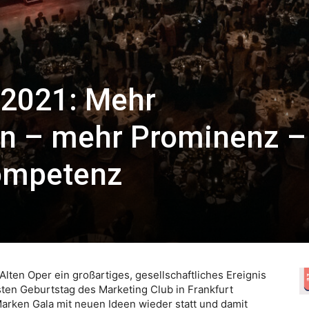
2021: Mehr
n – mehr Prominenz –
ompetenz
Alten Oper ein großartiges, gesellschaftliches Ereignis
ten Geburtstag des Marketing Club in Frankfurt
arken Gala mit neuen Ideen wieder statt und damit