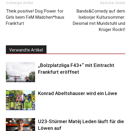
Vorheriger Artikel
Nächster Artikel
Think positive! Dog Power for
Bands&Comedy auf dem
Girls beim FeM Mädchen*haus
Iseborjer Kultursommer:
Frankfurt
Diesmal mit Mundstuhl und
Krüger Rockt!
Verwandte Artikel
„Bolzplatzliga F43+“ mit Eintracht
Frankfurt eröffnet
Konrad Abeltshauser wird ein Löwe
U23-Stürmer Matěj Leden läuft für die
Löwen auf