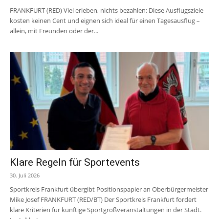
FRANKFURT (RED) Viel erleben, nichts bezahlen: Diese Ausflugsziele
kosten keinen Cent und eignen sich ideal für einen Tagesausflug –
allein, mit Freunden oder der...
Klare Regeln für Sportevents
30. Juli 2026
Sportkreis Frankfurt übergibt Positionspapier an Oberbürgermeister
Mike Josef FRANKFURT (RED/BT) Der Sportkreis Frankfurt fordert
klare Kriterien für künftige Sportgroßveranstaltungen in der Stadt.