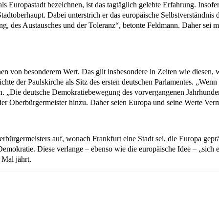
Europastadt bezeichnen, ist das tagtäglich gelebte Erfahrung. Insofern
dtoberhaupt. Dabei unterstrich er das europäische Selbstverständnis de
ng, des Austausches und der Toleranz“, betonte Feldmann. Daher sei man
onen von besonderem Wert. Das gilt insbesondere in Zeiten wie diesen, 
hichte der Paulskirche als Sitz des ersten deutschen Parlamentes. „We
nn. „Die deutsche Demokratiebewegung des vorvergangenen Jahrhunder
der Oberbürgermeister hinzu. Daher seien Europa und seine Werte Vermä
erbürgermeisters auf, wonach Frankfurt eine Stadt sei, die Europa gep
r Demokratie. Diese verlange – ebenso wie die europäische Idee – „sich
Mal jährt.