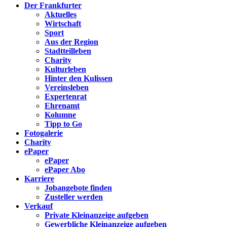
Der Frankfurter
Aktuelles
Wirtschaft
Sport
Aus der Region
Stadtteilleben
Charity
Kulturleben
Hinter den Kulissen
Vereinsleben
Expertenrat
Ehrenamt
Kolumne
Tipp to Go
Fotogalerie
Charity
ePaper
ePaper
ePaper Abo
Karriere
Jobangebote finden
Zusteller werden
Verkauf
Private Kleinanzeige aufgeben
Gewerbliche Kleinanzeige aufgeben