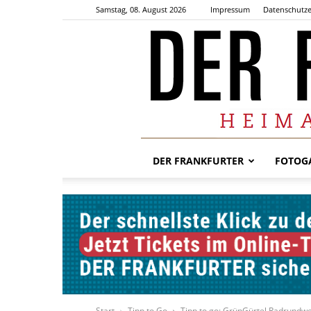
Samstag, 08. August 2026
Impressum
Datenschutze
DER FRANKFURTER
FOTOGA
Start
Tipp to Go
Tipp to go: GrünGürtel Radrundw