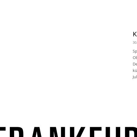
K
30
Sp
Ob
De
kü
Jul