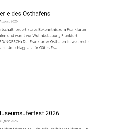
erle des Osthafens
 August 2026
rtschaft fordert klares Bekenntnis zum Frankfurter
fen und warnt vor Wohnbebauung Frankfurt
ED/NORSCH) Der Frankfurter Osthafen ist weit mehr
s ein Umschlagplatz für Güter. Er...
useumsuferfest 2026
 August 2026
ankfurt feiert seine kulturelle Vielfalt Frankfurt (RED)