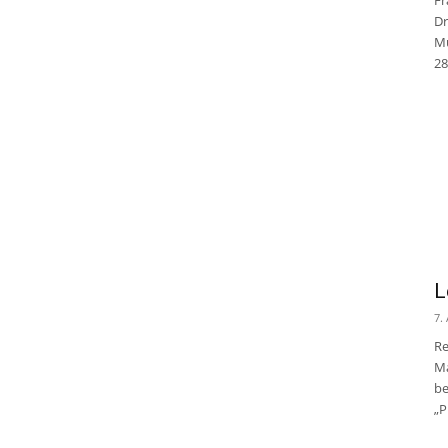
Dr
Mu
28
L
7.
Re
Ma
be
„P