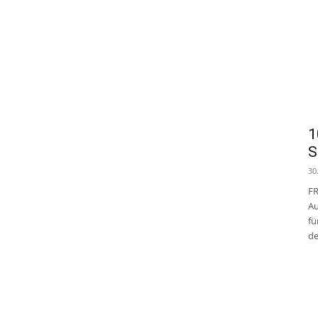
1
S
30
FR
Au
fü
de